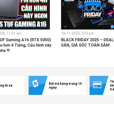
026, 11:01 am
18-11-2025, 3:03 pm
UF Gaming A16 (RTX 5050)
BLACK FRIDAY 2025 – DEA
u hơn 4 Tiếng, Cấu hình này
SÀN, GIÁ SỐC TOÀN SÀN!
a !!!
Th
Đổi trả hàng trong 15
ng từ xa
ti
ngày
tr