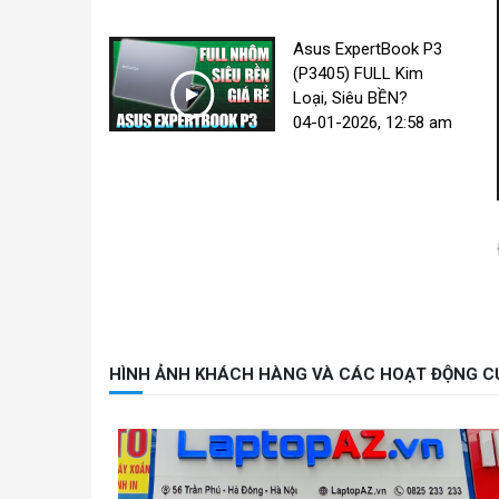
Asus ExpertBook P3
(P3405) FULL Kim
Loại, Siêu BỀN?
04-01-2026, 12:58 am
HÌNH ẢNH KHÁCH HÀNG VÀ CÁC HOẠT ĐỘNG C