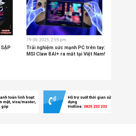
19-06-2025, 2:59 pm
L SẬP
Trải nghiệm sức mạnh PC trên tay:
MSI Claw 8 AI+ ra mắt tại Việt Nam!
anh toán linh hoạt:
Hỗ trợ suốt thời gian sử
ền mặt, visa/master,
dụng
ả góp
Hotline:
0825 233 233