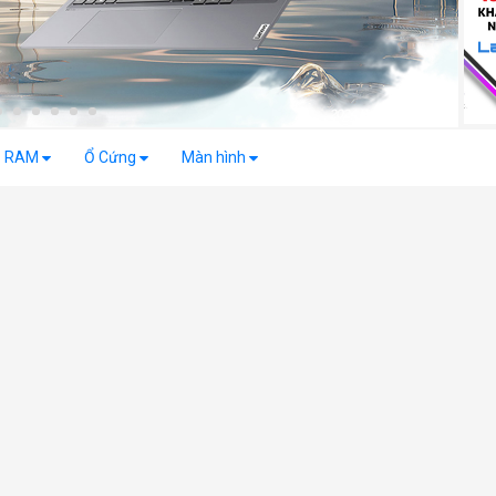
RAM
Ổ Cứng
Màn hình