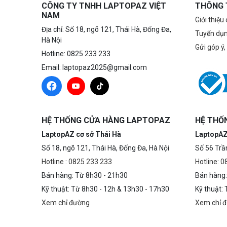
CÔNG TY TNHH LAPTOPAZ VIỆT
THÔNG 
NAM
Giới thiệu
Địa chỉ: Số 18, ngõ 121, Thái Hà, Đống Đa,
Tuyển dụ
Hà Nội
Gửi góp ý,
Hotline: 0825 233 233
Email: laptopaz2025@gmail.com
HỆ THỐNG CỬA HÀNG LAPTOPAZ
HỆ THỐ
LaptopAZ cơ sở Thái Hà
LaptopAZ
Số 18, ngõ 121, Thái Hà, Đống Đa, Hà Nội
Số 56 Trầ
Hotline : 0825 233 233
Hotline: 
Bán hàng: Từ 8h30 - 21h30
Bán hàng:
Kỹ thuật: Từ 8h30 - 12h & 13h30 - 17h30
Kỹ thuật:
Xem chỉ đường
Xem chỉ 