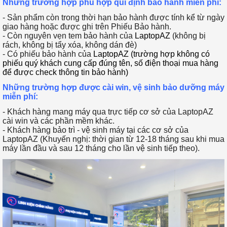
Những trường hợp phù hợp qui định bảo hành miễn phí:
- Sản phẩm còn trong thời hạn bảo hành được tính kể từ ngày
giao hàng hoặc được ghi trên Phiếu Bảo hành.
- Còn nguyên vẹn tem bảo hành của
LaptopAZ
(không bị
rách, không bị tẩy xóa, không dán đè)
- Có phiếu bảo hành của
LaptopAZ (trường hợp không có
phiếu quý khách cung cấp đúng tên, số điện thoại mua hàng
để được check thông tin bảo hành)
Những trường hợp được cài win, vệ sinh bảo dưỡng máy
miễn phí:
- Khách hàng mang máy qua trực tiếp cơ sở của LaptopAZ
cài win và các phần mềm khác.
- Khách hàng bảo trì - vệ sinh máy tại các cơ sở của
LaptopAZ (Khuyến nghị: thời gian từ 12-18 tháng sau khi mua
máy lần đầu và sau 12 tháng cho lần vệ sinh tiếp theo).