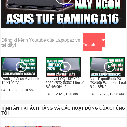
Đăng kí kênh Youtube của Laptopaz.vn
Xem kênh
Youtube
tại đây!
Đánh giá Asus Vivobook
Lenovo LOQ 15IRX10
Asus ExpertBook P3
14 X1404V
2025 (RTX 5050) Liệu có
(P3405) FULL Kim Loại,
ĐÁNG GIÁ...?
Siêu BỀN?
04-01-2026, 1:10 am
04-01-2026, 1:10 am
04-01-2026, 12:58 am
HÌNH ẢNH KHÁCH HÀNG VÀ CÁC HOẠT ĐỘNG CỦA CHÚNG
TÔI