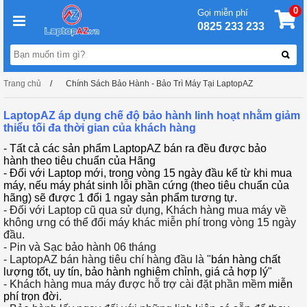
0
Gọi miễn phí
0825 233 233
Trang chủ
Chính Sách Bảo Hành - Bảo Trì Máy Tại LaptopAZ
LaptopAZ áp dụng chế độ bảo hành linh hoạt nhằm giảm
thiểu tối đa thời gian của khách hàng
- Tất cả các sản phẩm LaptopAZ bán ra đều được bảo
hành theo tiêu chuẩn của Hãng
- Đối với Laptop mới, trong vòng 15 ngày đầu kể từ khi mua
máy, nếu máy phát sinh lỗi phần cứng (theo tiêu chuẩn của
hãng) sẽ được 1 đổi 1 ngay sản phẩm tương tự.
- Đối với Laptop cũ qua sử dụng, Khách hàng mua máy về
không ưng có thể đổi máy khác miễn phí trong vòng 15 ngày
đầu.
- Pin và Sạc bảo hành 06 tháng
- LaptopAZ bán hàng tiêu chí hàng đầu là "
bán hàng chất
lượng tốt, uy tín, bảo hành nghiêm chỉnh, giá cả hợp lý"
- Khách hàng mua máy được hỗ trợ cài đặt phần mềm
miễn
phí trọn đời.