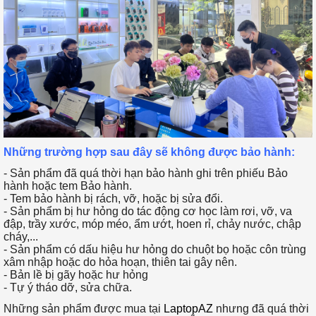
Những trường hợp sau đây sẽ không được bảo hành:
- Sản phẩm đã quá thời hạn bảo hành ghi trên phiếu Bảo
hành hoặc tem Bảo hành.
- Tem bảo hành bị rách, vỡ, hoặc bị sửa đổi.​
- Sản phẩm bị hư hỏng do tác động cơ học làm rơi, vỡ, va
đập, trầy xước, móp méo, ẩm ướt, hoen rỉ, chảy nước, chập
cháy,...
- Sản phẩm có dấu hiệu hư hỏng do chuột bọ hoặc côn trùng
xâm nhập hoặc do hỏa hoạn, thiên tai gây nên.
- Bản lề bị gãy hoặc hư hỏng
- Tự ý tháo dỡ, sửa chữa.
Những sản phẩm được mua tại
LaptopAZ
nhưng đã quá thời