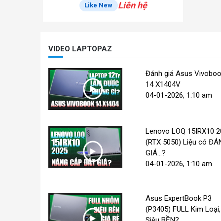
Liên hệ
Like New
VIDEO LAPTOPAZ
Đánh giá Asus Vivobo
14 X1404V
04-01-2026, 1:10 am
Lenovo LOQ 15IRX10 2
(RTX 5050) Liệu có Đ
GIÁ...?
04-01-2026, 1:10 am
Asus ExpertBook P3
(P3405) FULL Kim Loại,
Siêu BỀN?