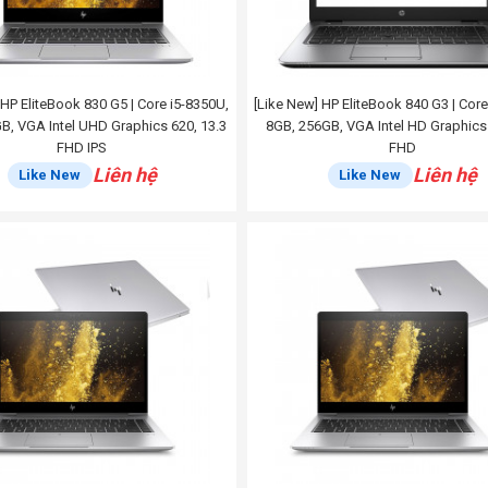
HP EliteBook 830 G5 | Core i5-8350U,
[Like New] HP EliteBook 840 G3 | Core
B, VGA Intel UHD Graphics 620, 13.3
8GB, 256GB, VGA Intel HD Graphics 
FHD IPS
FHD
Liên hệ
Liên hệ
Like New
Like New