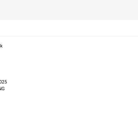
ok
025
ÁNG