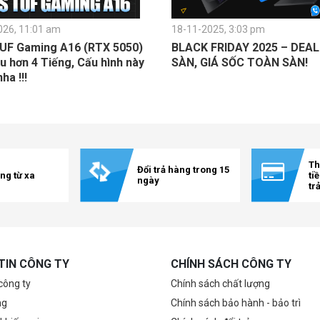
026, 11:01 am
18-11-2025, 3:03 pm
UF Gaming A16 (RTX 5050)
BLACK FRIDAY 2025 – DEA
u hơn 4 Tiếng, Cấu hình này
SÀN, GIÁ SỐC TOÀN SÀN!
a !!!
Th
Đổi trả hàng trong 15
ng từ xa
ti
ngày
tr
TIN CÔNG TY
CHÍNH SÁCH CÔNG TY
 công ty
Chính sách chất lượng
ng
Chính sách bảo hành - bảo trì