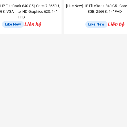
 HP EliteBook 840 G5 | Core i7-8650U,
[Like New] HP EliteBook 840 G5 | Core
GB, VGA Intel HD Graphics 620, 14''
8GB, 256GB, 14'' FHD
FHD
Liên hệ
Liên hệ
Like New
Like New