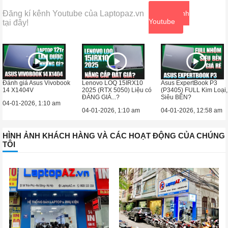
Đăng kí kênh Youtube của Laptopaz.vn
Xem kênh
Youtube
tại đây!
Đánh giá Asus Vivobook
Lenovo LOQ 15IRX10
Asus ExpertBook P3
14 X1404V
2025 (RTX 5050) Liệu có
(P3405) FULL Kim Loại,
ĐÁNG GIÁ...?
Siêu BỀN?
04-01-2026, 1:10 am
04-01-2026, 1:10 am
04-01-2026, 12:58 am