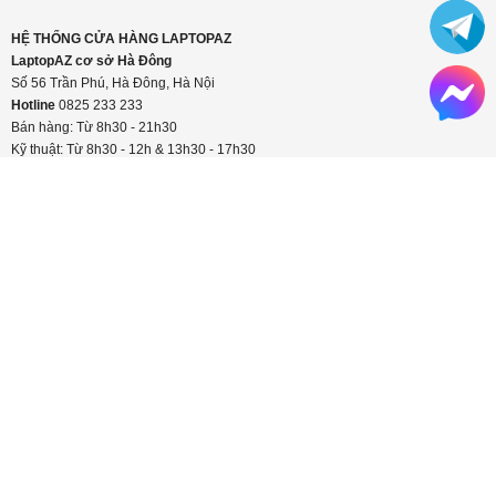
Hotline:
0825 233 233
HỆ THỐNG CỬA HÀNG LAPTOPAZ
LaptopAZ cơ sở Thái Hà
Số 18, ngõ 121, Thái Hà, Đống Đa, Hà Nội
Hotline
0825 233 233
Bán hàng: Từ 8h30 - 21h30
Kỹ thuật: Từ 8h30 - 12h & 13h30 - 17h30
Xem chỉ đường
HỆ THỐNG CỬA HÀNG LAPTOPAZ
LaptopAZ cơ sở Hà Đông
Số 56 Trần Phú, Hà Đông, Hà Nội
Hotline
0825 233 233
Bán hàng: Từ 8h30 - 21h30
Kỹ thuật: Từ 8h30 - 12h & 13h30 - 17h30
Xem chỉ đường
CÔNG TY TNHH LAPTOPAZ VIỆT NAM
Địa chỉ:
Số 18 ngõ 121 Thái Hà, Đống Đa, Hà Nội