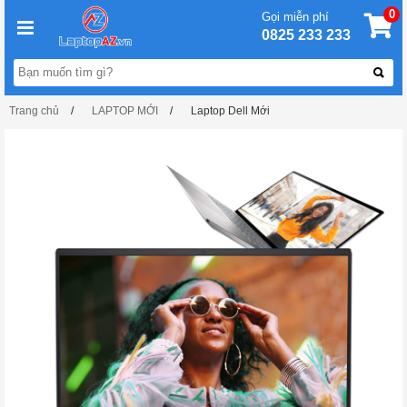
0
Gọi miễn phí
0825 233 233
Trang chủ
LAPTOP MỚI
Laptop Dell Mới