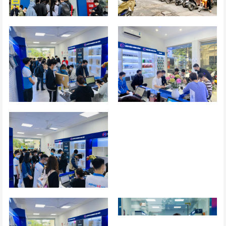
HÌNH ẢNH KHÁCH HÀNG VÀ CÁC HOẠT ĐỘNG CỦA CHÚNG
TÔI