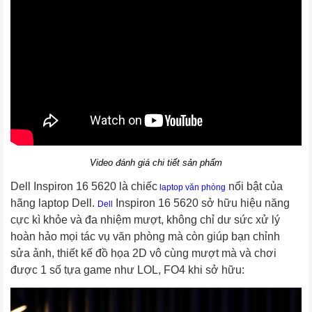
Video đánh giá chi tiết sản phẩm
Dell Inspiron 16
 5620
 là chiếc
 nổi bật của 
 laptop văn phòng
hãng
 laptop Dell
. 
 Inspiron 16 5620
 sở hữu hiệu năng 
Dell
cực kì khỏe và đa nhiệm mượt, không chỉ dư sức xử lý 
hoàn hảo mọi tác vụ văn phòng mà còn giúp bạn chỉnh 
sửa ảnh, thiết kế đồ họa 2D vô cùng mượt mà và chơi 
được 1 số tựa game như LOL, FO4 khi sở hữu: