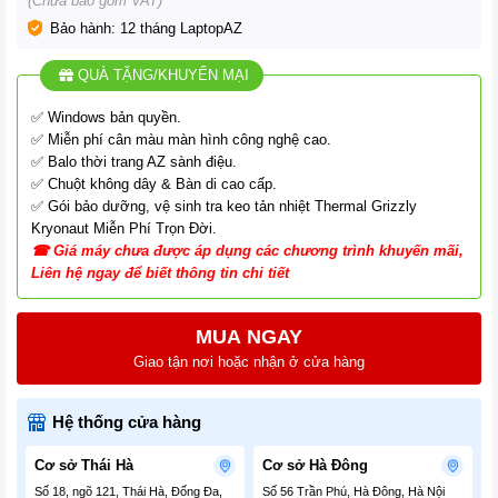
(Chưa bao gồm VAT)
Bảo hành: 12 tháng LaptopAZ
QUÀ TẶNG/KHUYẾN MẠI
✅ Windows bản quyền.
✅ Miễn phí cân màu màn hình công nghệ cao.
✅ Balo thời trang AZ sành điệu.
✅ Chuột không dây & Bàn di cao cấp.
✅ Gói bảo dưỡng, vệ sinh tra keo tản nhiệt Thermal Grizzly
Kryonaut Miễn Phí Trọn Đời.
☎
G
iá
máy chưa được áp dụng các chương tr
ình
khuyến mãi,
Liên hệ ngay để biết thông tin chi tiết
MUA NGAY
Giao tận nơi hoặc nhận ở cửa hàng
Hệ thống cửa hàng
Cơ sở Thái Hà
Cơ sở Hà Đông
Số 18, ngõ 121, Thái Hà, Đống Đa,
Số 56 Trần Phú, Hà Đông, Hà Nội