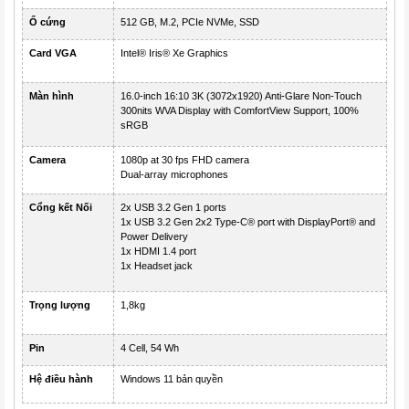
Ổ cứng
512 GB, M.2, PCIe NVMe, SSD
Card VGA
Intel® Iris® Xe Graphics
Màn hình
16.0-inch 16:10 3K (3072x1920) Anti-Glare Non-Touch
300nits WVA Display with ComfortView Support, 100%
sRGB
Camera
1080p at 30 fps FHD camera
Dual-array microphones
Cổng kết Nối
2x USB 3.2 Gen 1 ports
1x USB 3.2 Gen 2x2 Type-C® port with DisplayPort® and
Power Delivery
1x HDMI 1.4 port
1x Headset jack
Trọng lượng
1,8kg
Pin
4 Cell, 54 Wh
Hệ điều hành
Windows 11 bản quyền