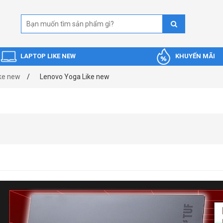
LAPTOP LIKE NEW
KHUYẾN MÃI
ke new
Lenovo Yoga Like new