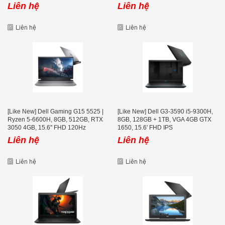
Liên hệ
Liên hệ
[Like New] Dell Gaming G15 5525 |
[Like New] Dell G3-3590 i5-9300H,
Ryzen 5-6600H, 8GB, 512GB, RTX
8GB, 128GB + 1TB, VGA 4GB GTX
3050 4GB, 15.6'' FHD 120Hz
1650, 15.6' FHD IPS
Liên hệ
Liên hệ