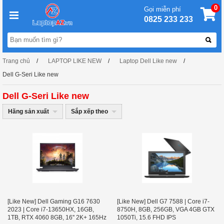
0
Gọi miễn phí
0825 233 233
Trang chủ
LAPTOP LIKE NEW
Laptop Dell Like new
Dell G-Seri Like new
Dell G-Seri Like new
Hãng sản xuất
Sắp xếp theo
[Like New] Dell Gaming G16 7630
[Like New] Dell G7 7588 | Core i7-
2023 | Core i7-13650HX, 16GB,
8750H, 8GB, 256GB, VGA 4GB GTX
1TB, RTX 4060 8GB, 16'' 2K+ 165Hz
1050Ti, 15.6 FHD IPS