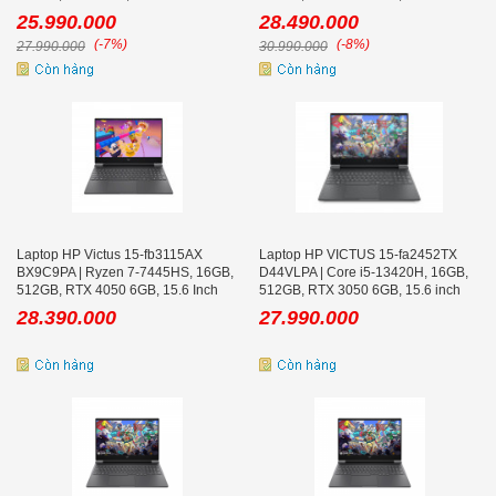
144Hz Win 11
FHD 144Hz, Mica Silver
25.990.000
28.490.000
(-7%)
(-8%)
27.990.000
30.990.000
Laptop HP Victus 15-fb3115AX
Laptop HP VICTUS 15-fa2452TX
BX9C9PA | Ryzen 7-7445HS, 16GB,
D44VLPA | Core i5-13420H, 16GB,
512GB, RTX 4050 6GB, 15.6 Inch
512GB, RTX 3050 6GB, 15.6 inch
FHD 144Hz
FHD 144Hz, Mica Silver
28.390.000
27.990.000