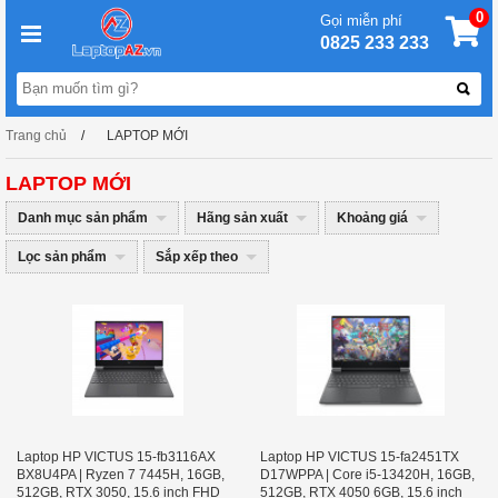
0
Gọi miễn phí
0825 233 233
Trang chủ
LAPTOP MỚI
LAPTOP MỚI
Danh mục sản phẩm
Hãng sản xuất
Khoảng giá
Lọc sản phẩm
Sắp xếp theo
Laptop HP VICTUS 15-fb3116AX
Laptop HP VICTUS 15-fa2451TX
BX8U4PA | Ryzen 7 7445H, 16GB,
D17WPPA | Core i5-13420H, 16GB,
512GB, RTX 3050, 15.6 inch FHD
512GB, RTX 4050 6GB, 15.6 inch