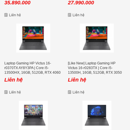
35.890.000
27.990.000
Laptop Gaming HP Victus 16-
[Like New] Laptop Gaming HP
r0370TX AY8Y3PA | Core i5-
Victus 16-r0283TX | Core i5-
13500HX, 16GB, 512GB, RTX 4060
13500H, 16GB, 512GB, RTX 3050
8GB, 16 icnh FHD 165Hz
6GB, 16.1 inch FHD 144Hz
Liên hệ
Liên hệ