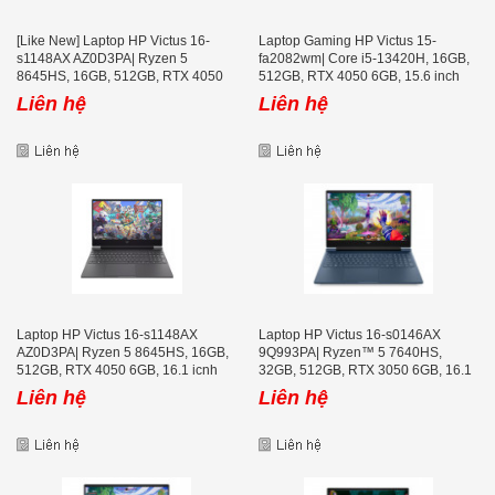
[Like New] Laptop HP Victus 16-
Laptop Gaming HP Victus 15-
s1148AX AZ0D3PA| Ryzen 5
fa2082wm| Core i5-13420H, 16GB,
8645HS, 16GB, 512GB, RTX 4050
512GB, RTX 4050 6GB, 15.6 inch
6GB, 16.1 icnh FHD 165Hz 100%
FHD 144Hz
Liên hệ
Liên hệ
sRGB
Laptop HP Victus 16-s1148AX
Laptop HP Victus 16-s0146AX
AZ0D3PA| Ryzen 5 8645HS, 16GB,
9Q993PA| Ryzen™ 5 7640HS,
512GB, RTX 4050 6GB, 16.1 icnh
32GB, 512GB, RTX 3050 6GB, 16.1
FHD 165Hz 100% sRGB
icnh FHD 144Hz
Liên hệ
Liên hệ