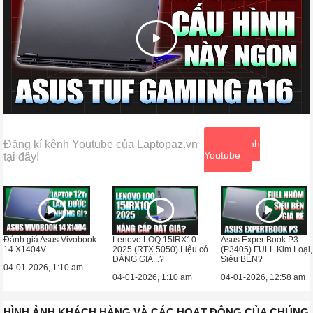
Đăng kí kênh Youtube của Laptopaz.vn
Xem kênh
Youtube
tại đây!
Đánh giá Asus Vivobook
Lenovo LOQ 15IRX10
Asus ExpertBook P3
14 X1404V
2025 (RTX 5050) Liệu có
(P3405) FULL Kim Loại,
ĐÁNG GIÁ...?
Siêu BỀN?
04-01-2026, 1:10 am
04-01-2026, 1:10 am
04-01-2026, 12:58 am
HÌNH ẢNH KHÁCH HÀNG VÀ CÁC HOẠT ĐỘNG CỦA CHÚNG