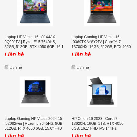
Laptop HP Victus 16-s0144AX
Laptop Gaming HP Victus 16-
9Q991PA | Ryzen™ 5 7640HS,
r0369TX AY8Y2PA | Core™ i7-
32GB, 512GB, RTX 4050 6GB, 16.1
13700HX, 16GB, 512GB, RTX 4050
icnh FHD 144Hz
6GB, 16 icnh FHD 165Hz
Liên hệ
Liên hệ
Laptop Gaming HP Victus 2024 15-
HP Omen 16 2023 | Core i7 -
fb2082wm | Ryzen 5 8645HS, 8GB,
13620H, 16GB, 1TB, RTX 4050
512GB, RTX 4050 6GB, 15.6'' FHD
6GB, 16.1'' FHD IPS 144Hz
144Hz
Liên hệ
Liên hệ