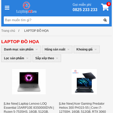
0
Gọi miễn phí
0825 233 233
Trang chủ
LAPTOP ĐỒ HỌA
LAPTOP ĐỒ HỌA
Danh mục sản phẩm
Hãng sản xuất
Khoảng giá
Lọc sản phẩm
Sắp xếp theo
[Like New] Laptop Lenovo LOQ
[Like New] Acer Gaming Predator
Essential 15ARP10E 83S0000DVN |
Helios 300 PH315-55 | Core i7-
Ryzen 5-7535HS, 16GB, 512GB,
12700H, 16GB, 512GB, RTX 3060