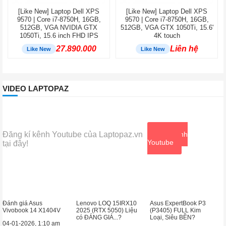
[Like New] Laptop Dell XPS
[Like New] Laptop Dell XPS
9570 | Core i7-8750H, 16GB,
9570 | Core i7-8750H, 16GB,
512GB, VGA NVIDIA GTX
512GB, VGA GTX 1050Ti, 15.6'
1050Ti, 15.6 inch FHD IPS
4K touch
27.890.000
Liên hệ
Like New
Like New
VIDEO LAPTOPAZ
Đăng kí kênh Youtube của Laptopaz.vn
Xem kênh
Youtube
tại đây!
Đánh giá Asus
Lenovo LOQ 15IRX10
Asus ExpertBook P3
Vivobook 14 X1404V
2025 (RTX 5050) Liệu
(P3405) FULL Kim
có ĐÁNG GIÁ...?
Loại, Siêu BỀN?
04-01-2026, 1:10 am