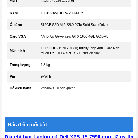
CPU
Intel® Core™ i7-9750H
RAM
16GB RAM DDR4 2666MHz
Ổ cứng
512GB SSD M.2 2280 PCIe Solid State Drive
Card VGA
NVIDIA® GeForce® GTX 1650 4GB GDDR5
15.6" FHD (1920 x 1080) InfinityEdge Anti-Glare Non-
Màn hình
touch IPS 100% sRGB 500-Nits display
Trọng lượng
1.8 kg
Pin
97WHr
Hệ điều hành
Windows 10 bản quyền
Đặc điểm nổi bật
Địa chỉ bán Laptop cũ Dell XPS 15 7590 core i7 uy tín