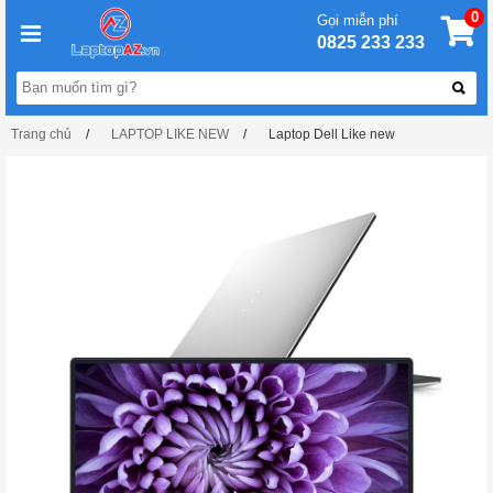
0
Gọi miễn phí
0825 233 233
Trang chủ
LAPTOP LIKE NEW
Laptop Dell Like new