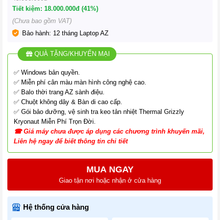
Tiết kiệm: 18.000.000đ (41%)
(Chưa bao gồm VAT)
Bảo hành: 12 tháng Laptop AZ
QUÀ TẶNG/KHUYẾN MẠI
✅ Windows bản quyền.
✅ Miễn phí cân màu màn hình công nghệ cao.
✅ Balo thời trang AZ sành điệu.
✅ Chuột không dây & Bàn di cao cấp.
✅ Gói bảo dưỡng, vệ sinh tra keo tản nhiệt Thermal Grizzly
Kryonaut Miễn Phí Trọn Đời.
☎
G
iá
máy chưa được áp dụng các chương tr
ình
khuyến mãi,
Liên hệ ngay để biết thông tin chi tiết
MUA NGAY
Giao tận nơi hoặc nhận ở cửa hàng
Hệ thống cửa hàng