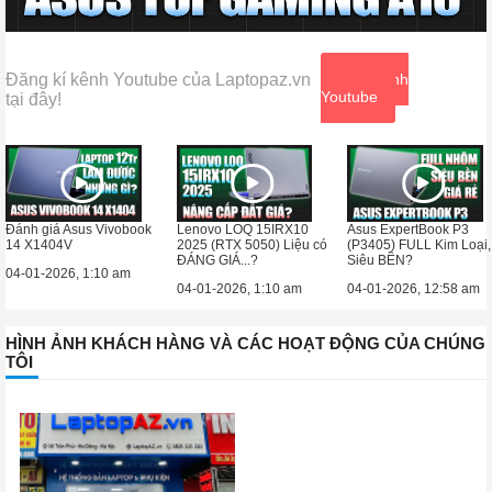
Đăng kí kênh Youtube của Laptopaz.vn
Xem kênh
Youtube
tại đây!
Đánh giá Asus Vivobook
Lenovo LOQ 15IRX10
Asus ExpertBook P3
14 X1404V
2025 (RTX 5050) Liệu có
(P3405) FULL Kim Loại,
ĐÁNG GIÁ...?
Siêu BỀN?
04-01-2026, 1:10 am
04-01-2026, 1:10 am
04-01-2026, 12:58 am
HÌNH ẢNH KHÁCH HÀNG VÀ CÁC HOẠT ĐỘNG CỦA CHÚNG
TÔI