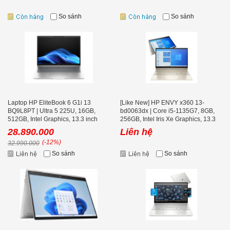
So sánh
So sánh
Laptop HP EliteBook 6 G1i 13
[Like New] HP ENVY x360 13-
BQ9L8PT | Ultra 5 225U, 16GB,
bd0063dx | Core i5-1135G7, 8GB,
512GB, Intel Graphics, 13.3 inch
256GB, Intel Iris Xe Graphics, 13.3
WUXGA
inch FHD IPS Touch Screen
28.890.000
Liên hệ
(-12%)
32.990.000
So sánh
So sánh