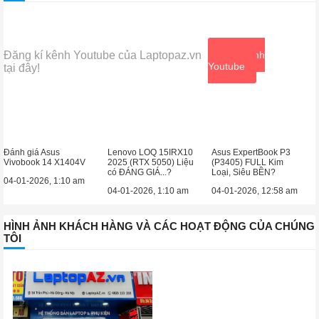
Đăng kí kênh Youtube của Laptopaz.vn
Xem kênh
Youtube
tại đây!
Đánh giá Asus
Lenovo LOQ 15IRX10
Asus ExpertBook P3
Vivobook 14 X1404V
2025 (RTX 5050) Liệu
(P3405) FULL Kim
có ĐÁNG GIÁ...?
Loại, Siêu BỀN?
04-01-2026, 1:10 am
04-01-2026, 1:10 am
04-01-2026, 12:58 am
HÌNH ẢNH KHÁCH HÀNG VÀ CÁC HOẠT ĐỘNG CỦA CHÚNG
TÔI