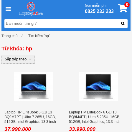
0
Gọi miễn phí
0825 233 233
Trang chủ
Tìm kiếm "hp"
Từ khóa: hp
Sắp xếp theo
Laptop HP EliteBook 6 G1i 13
Laptop HP EliteBook 6 G1i 13
BQ9M7PT | Ultra 7 265U, 16GB,
BQ9M4PT | Ultra 5 235U, 16GB,
512GB, Intel Graphics, 13.3 inch
512GB, Intel Graphics, 13.3 inch
WUXGA, Win 11 Pro
WUXGA, Win 11 Pro
37.990.000
33.990.000