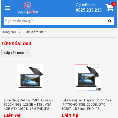
0
Gọi miễn phí
0825 233 233
Trang chủ
Tìm kiếm "dell"
Từ khóa: dell
Sắp xếp theo
[Like New] Dell G7 7588 | Core i7-
[Like New] Dell Inspiron 7577 Core
8750H, 8GB, 128GB + 1TB , VGA
i7-7700HQ, 8GB, 256GB, GTX
4GB GTX 1050Ti, 15.6 FHD IPS
1050Ti, 15.6 inch FHD IPS
Liên hệ
Liên hệ