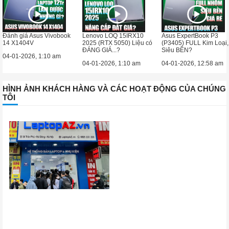
Đánh giá Asus Vivobook
Lenovo LOQ 15IRX10
Asus ExpertBook P3
14 X1404V
2025 (RTX 5050) Liệu có
(P3405) FULL Kim Loại,
ĐÁNG GIÁ...?
Siêu BỀN?
04-01-2026, 1:10 am
04-01-2026, 1:10 am
04-01-2026, 12:58 am
HÌNH ẢNH KHÁCH HÀNG VÀ CÁC HOẠT ĐỘNG CỦA CHÚNG
TÔI