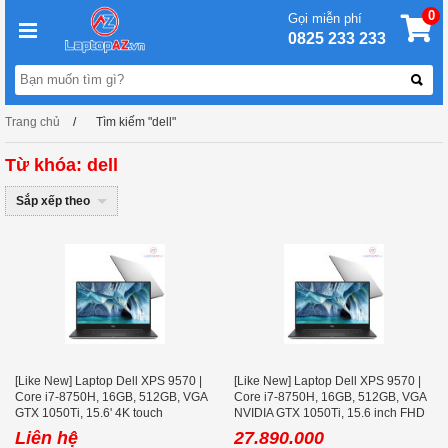
0
Gọi miễn phí
0825 233 233
Trang chủ
Tìm kiếm "dell"
Từ khóa: dell
Sắp xếp theo
[Like New] Laptop Dell XPS 9570 |
[Like New] Laptop Dell XPS 9570 |
Core i7-8750H, 16GB, 512GB, VGA
Core i7-8750H, 16GB, 512GB, VGA
GTX 1050Ti, 15.6' 4K touch
NVIDIA GTX 1050Ti, 15.6 inch FHD
IPS
Liên hệ
27.890.000