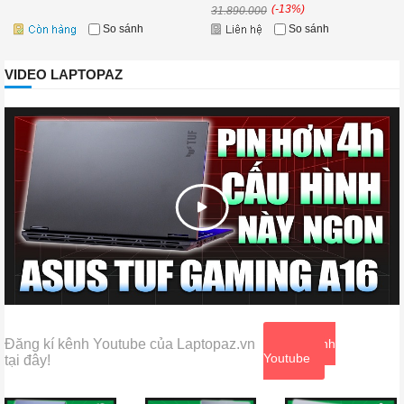
(-13%)
31.890.000
So sánh
So sánh
VIDEO LAPTOPAZ
Đăng kí kênh Youtube của Laptopaz.vn
Xem kênh
Youtube
tại đây!