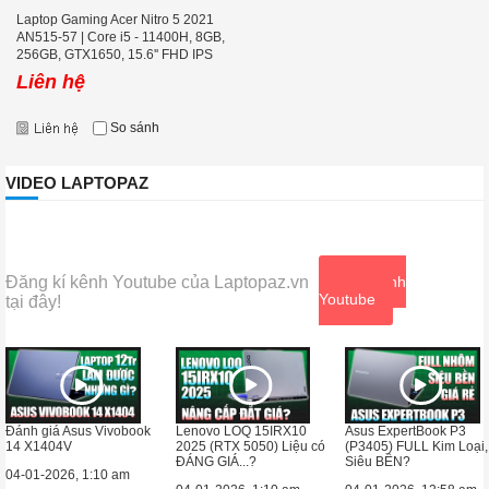
Laptop Gaming Acer Nitro 5 2021
AN515-57 | Core i5 - 11400H, 8GB,
256GB, GTX1650, 15.6'' FHD IPS
144Hz
Liên hệ
So sánh
VIDEO LAPTOPAZ
Đăng kí kênh Youtube của Laptopaz.vn
Xem kênh
Youtube
tại đây!
Đánh giá Asus Vivobook
Lenovo LOQ 15IRX10
Asus ExpertBook P3
14 X1404V
2025 (RTX 5050) Liệu có
(P3405) FULL Kim Loại,
ĐÁNG GIÁ...?
Siêu BỀN?
04-01-2026, 1:10 am