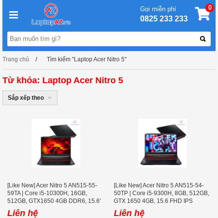
0
Gọi miễn phí
0825 233 233
Trang chủ
Tìm kiếm "Laptop Acer Nitro 5"
Từ khóa: Laptop Acer Nitro 5
Sắp xếp theo
[Like New] Acer Nitro 5 AN515-55-
[Like New] Acer Nitro 5 AN515-54-
59TA | Core i5-10300H, 16GB,
50TP | Core i5-9300H, 8GB, 512GB,
512GB, GTX1650 4GB DDR6, 15.6'
GTX 1650 4GB, 15.6 FHD IPS
FHD 144Hz
Liên hệ
Liên hệ