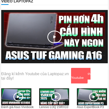
VIDEO LAPTOPAZ
Đăng kí kênh Youtube của Laptopaz.vn
Xem kênh
Youtube
tại đây!
Đánh giá Asus Vivobook
Lenovo LOQ 15IRX10
Asus ExpertBook P3