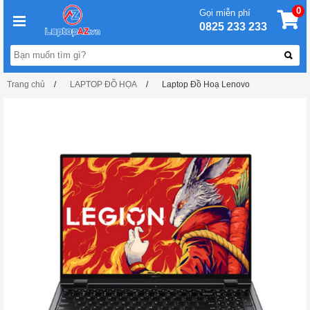
0
Gọi miễn phí
0825 233 233
Trang chủ
LAPTOP ĐỒ HỌA
Laptop Đồ Hoạ Lenovo