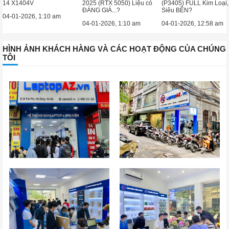
14 X1404V
2025 (RTX 5050) Liệu có
(P3405) FULL Kim Loại,
ĐÁNG GIÁ...?
Siêu BỀN?
04-01-2026, 1:10 am
04-01-2026, 1:10 am
04-01-2026, 12:58 am
HÌNH ẢNH KHÁCH HÀNG VÀ CÁC HOẠT ĐỘNG CỦA CHÚNG
TÔI