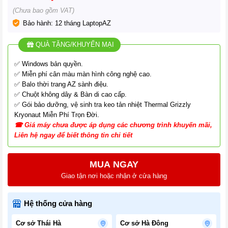
(Chưa bao gồm VAT)
Bảo hành: 12 tháng LaptopAZ
QUÀ TẶNG/KHUYẾN MẠI
✅ Windows bản quyền.
✅ Miễn phí cân màu màn hình công nghệ cao.
✅ Balo thời trang AZ sành điệu.
✅ Chuột không dây & Bàn di cao cấp.
✅ Gói bảo dưỡng, vệ sinh tra keo tản nhiệt Thermal Grizzly
Kryonaut Miễn Phí Trọn Đời.
☎
G
iá
máy chưa được áp dụng các chương tr
ình
khuyến mãi,
Liên hệ ngay để biết thông tin chi tiết
MUA NGAY
Giao tận nơi hoặc nhận ở cửa hàng
Hệ thống cửa hàng
Cơ sở Thái Hà
Cơ sở Hà Đông