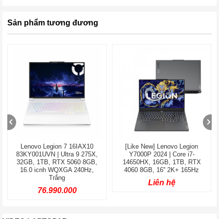
Sản phẩm tương đương
Lenovo Legion 7 16IAX10
[Like New] Lenovo Legion
83KY001UVN | Ultra 9 275X,
Y7000P 2024 | Core i7-
32GB, 1TB, RTX 5060 8GB,
14650HX, 16GB, 1TB, RTX
16.0 icnh WQXGA 240Hz,
4060 8GB, 16'' 2K+ 165Hz
Trắng
Liên hệ
76.990.000