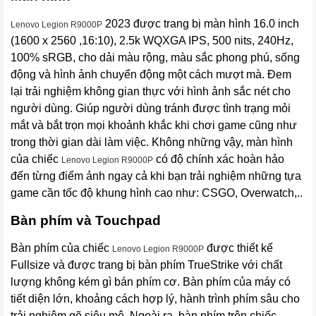
2023 được trang bị màn hình 16.0 inch
Lenovo Legion R9000P
(1600 x 2560 ,16:10), 2.5k WQXGA IPS, 500 nits, 240Hz,
100% sRGB, cho dải màu rộng, màu sắc phong phú, sống
động và hình ảnh chuyển động một cách mượt mà. Đem
lại trải nghiệm không gian thực với hình ảnh sắc nét cho
người dùng. Giúp người dùng tránh được tình trạng mỏi
mắt và bắt trọn mọi khoảnh khắc khi chơi game cũng như
trong thời gian dài làm việc. Không những vậy, màn hình
của chiếc
có độ chính xác hoàn hảo
Lenovo Legion R9000P
đến từng điểm ảnh ngay cả khi bạn trải nghiệm những tựa
game cần tốc độ khung hình cao như: CSGO, Overwatch,..
Bàn phím và Touchpad
Bàn phím của chiếc
được thiết kế
Lenovo Legion R9000P
Fullsize và được trang bị bàn phím TrueStrike với chất
lượng không kém gì bán phím cơ. Bàn phím của máy có
tiết diện lớn, khoảng cách hợp lý, hành trình phím sâu cho
trải nghiệm gõ siêu mê. Ngoài ra, bàn phím trên chiếc