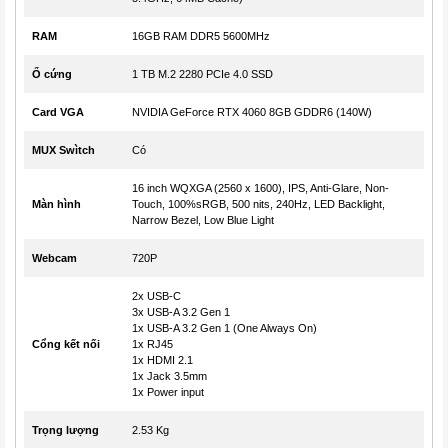
RAM
16GB RAM DDR5 5600MHz
Ổ cứng
1 TB M.2 2280 PCIe 4.0 SSD
Card VGA
NVIDIA GeForce RTX 4060 8GB GDDR6 (140W)
MUX Swìtch
Có
16 inch WQXGA (2560 x 1600), IPS, Anti-Glare, Non-
Màn hình
Touch, 100%sRGB, 500 nits, 240Hz, LED Backlight,
Narrow Bezel, Low Blue Light
Webcam
720P
2x USB-C
3x USB-A 3.2 Gen 1
1x USB-A 3.2 Gen 1 (One Always On)
Cổng kết nối
1x RJ45
1x HDMI 2.1
1x Jack 3.5mm
1x Power input
Trọng lượng
2.53 Kg