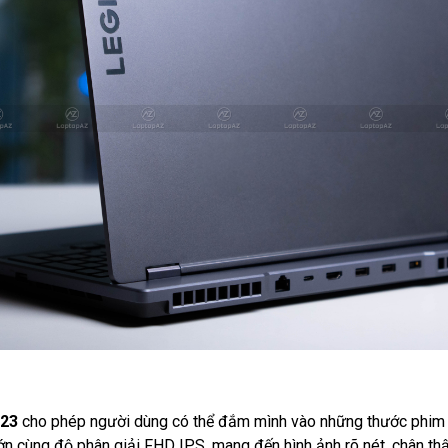
023
cho phép người dùng có thể đắm mình vào những thước phim h
lớn cùng độ phân giải FHD IPS, mang đến hình ảnh rõ nét, chân thậ