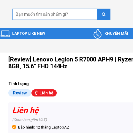
LAPTOP LIKE NEW
KHUYẾN MÃI
[Review] Lenovo Legion 5 R7000 APH9 | Ryze
8GB, 15.6'' FHD 144Hz
Tình trạng
Review
Liên hệ
Liên hệ
(Chưa bao gồm VAT)
Bảo hành: 12 tháng LaptopAZ