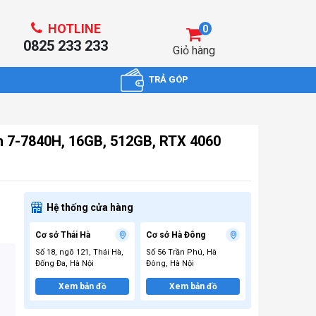
HOTLINE
0
0825 233 233
Giỏ hàng
TRẢ GÓP
n 7-7840H, 16GB, 512GB, RTX 4060
Hệ thống cửa hàng
Cơ sở Thái Hà
Cơ sở Hà Đông
Số 18, ngõ 121, Thái Hà,
Số 56 Trần Phú, Hà
Đống Đa, Hà Nội
Đông, Hà Nội
Xem bản đồ
Xem bản đồ