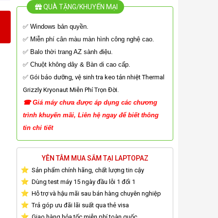
QUÀ TẶNG/KHUYẾN MẠI
✅ Windows bản quyền.
✅ Miễn phí cân màu màn hình công nghệ cao.
✅ Balo thời trang AZ sành điệu.
✅ Chuột không dây & Bàn di cao cấp.
✅ Gói bảo dưỡng, vệ sinh tra keo tản nhiệt Thermal
Grizzly Kryonaut Miễn Phí Trọn Đời.
☎
G
iá
máy chưa được áp dụng các chương
tr
ình
khuyến mãi, Liên hệ ngay để biết thông
tin chi tiết
YÊN TÂM MUA SẮM TẠI LAPTOPAZ
Sản phẩm chính hãng, chất lượng tin cậy
Dùng test máy 15 ngày đầu lỗi 1 đổi 1
Hỗ trợ và hậu mãi sau bán hàng chuyên nghiệp
Trả góp ưu đãi lãi suất qua thẻ visa
Giao hàng hỏa tốc miễn phí toàn quốc