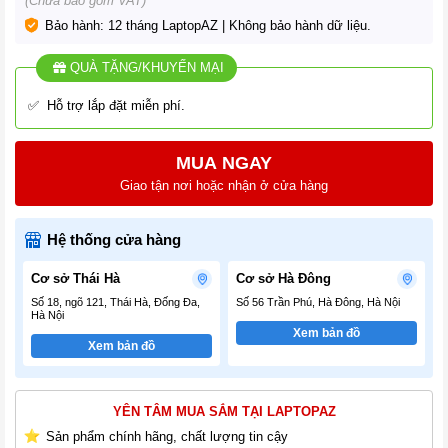
(Chưa bao gồm VAT)
Bảo hành: 12 tháng LaptopAZ | Không bảo hành dữ liệu.
QUÀ TẶNG/KHUYẾN MẠI
✅ Hỗ trợ lắp đặt miễn phí.
MUA NGAY
Giao tận nơi hoặc nhận ở cửa hàng
Hệ thống cửa hàng
Cơ sở Thái Hà
Cơ sở Hà Đông
Số 18, ngõ 121, Thái Hà, Đống Đa,
Số 56 Trần Phú, Hà Đông, Hà Nội
Hà Nội
Xem bản đồ
Xem bản đồ
YÊN TÂM MUA SẮM TẠI LAPTOPAZ
Sản phẩm chính hãng, chất lượng tin cậy