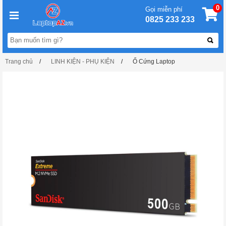
0
Gọi miễn phí
0825 233 233
Trang chủ
LINH KIỆN - PHỤ KIỆN
Ổ Cứng Laptop