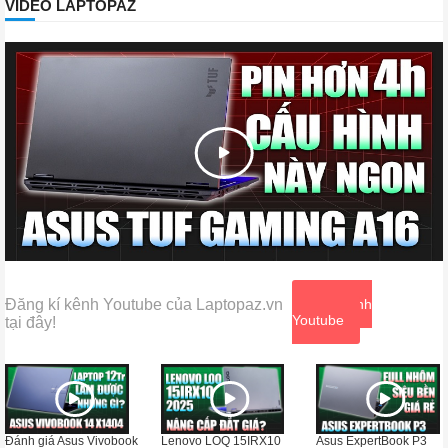
VIDEO LAPTOPAZ
Đăng kí kênh Youtube của Laptopaz.vn
Xem kênh
Youtube
tại đây!
Đánh giá Asus Vivobook
Lenovo LOQ 15IRX10
Asus ExpertBook P3