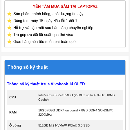
YÊN TÂM MUA SẮM TẠI LAPTOPAZ
Sản phẩm chính hãng, chất lượng tin cậy
Dùng test máy 15 ngày đầu lỗi 1 đổi 1
Hỗ trợ và hậu mãi sau bán hàng chuyên nghiệp
Trả góp ưu đãi lãi suất qua thẻ visa
Giao hàng hỏa tốc miễn phí toàn quốc
Thông số kỹ thuật
Thông số kỹ thuật
Asus Vivobook 14 OLED
Intel® Core™ i5-13500H (2.60Hz up to 4.7GHz, 18MB
CPU
Cache)
16GB (8GB DDR4 on board + 8GB DDR4 SO-DIMM)
RAM
3200MHz
Ổ cứng
512GB M.2 NVMe™ PCIe® 3.0 SSD