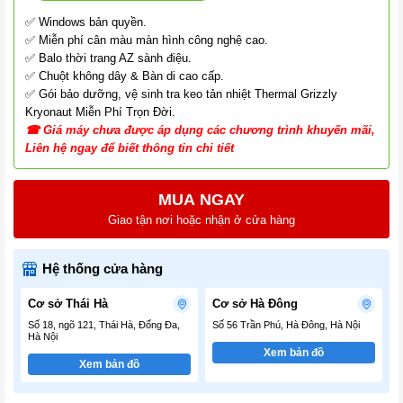
✅ Windows bản quyền.
✅ Miễn phí cân màu màn hình công nghệ cao.
✅ Balo thời trang AZ sành điệu.
✅ Chuột không dây & Bàn di cao cấp.
✅ Gói bảo dưỡng, vệ sinh tra keo tản nhiệt Thermal Grizzly
Kryonaut Miễn Phí Trọn Đời.
☎
G
iá
máy chưa được áp dụng các chương tr
ình
khuyến mãi,
Liên hệ ngay để biết thông tin chi tiết
MUA NGAY
Giao tận nơi hoặc nhận ở cửa hàng
Hệ thống cửa hàng
Cơ sở Thái Hà
Cơ sở Hà Đông
Số 18, ngõ 121, Thái Hà, Đống Đa,
Số 56 Trần Phú, Hà Đông, Hà Nội
Hà Nội
Xem bản đồ
Xem bản đồ