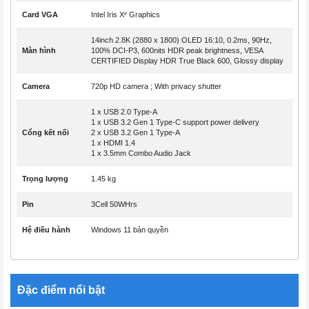
Card VGA
Intel Iris Xᵉ Graphics
14inch 2.8K (2880 x 1800) OLED 16:10, 0.2ms, 90Hz,
Màn hình
100% DCI-P3, 600nits HDR peak brightness, VESA
CERTIFIED Display HDR True Black 600, Glossy display
Camera
720p HD camera ; With privacy shutter
1 x USB 2.0 Type-A
1 x USB 3.2 Gen 1 Type-C support power delivery
Cổng kết nối
2 x USB 3.2 Gen 1 Type-A
1 x HDMI 1.4
1 x 3.5mm Combo Audio Jack
Trọng lượng
1.45 kg
Pin
3Cell 50WHrs
Hệ điều hành
Windows 11 bản quyền
Đặc điểm nổi bật