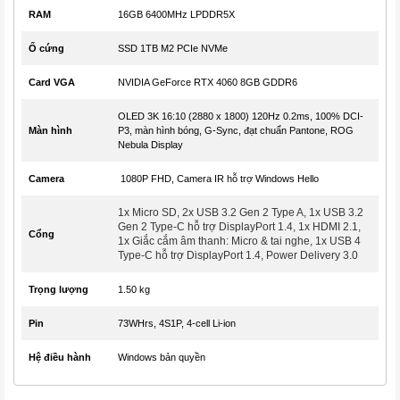
RAM
16GB 6400MHz LPDDR5X
Ổ cứng
SSD 1TB M2 PCIe NVMe
Card VGA
NVIDIA GeForce RTX 4060 8GB GDDR6
OLED 3K 16:10 (2880 x 1800) 120Hz 0.2ms, 100% DCI-
Màn hình
P3, màn hình bóng, G-Sync, đạt chuẩn Pantone, ROG
Nebula Display
Camera
1080P FHD, Camera IR hỗ trợ Windows Hello
1x Micro SD, 2x USB 3.2 Gen 2 Type A, 1x USB 3.2
Gen 2 Type-C hỗ trợ DisplayPort 1.4, 1x HDMI 2.1,
Cổng
1x Giắc cắm âm thanh: Micro & tai nghe, 1x USB 4
Type-C hỗ trợ DisplayPort 1.4, Power Delivery 3.0
Trọng lượng
1.50 kg
Pin
73WHrs, 4S1P, 4-cell Li-ion
Hệ điều hành
Windows bản quyền