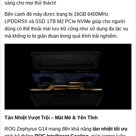
sàng cho mọi thử thách!
Bên cạnh đó máy được trang bị 16GB 6400MHz
LPDDR5X và SSD 1TB M2 PCIe NVMe giúp cho người
dùng có thể thoải mái lưu trữ cũng như sử dụng đa tác vụ
mà không lo bị gián đoạn trong quá trình trải nghiệm.
Tản Nhiệt Vượt Trội – Mát Mẻ & Yên Tĩnh
ROG Zephyrus G14 mang đến khả năng
tản nhiệt tối ưu