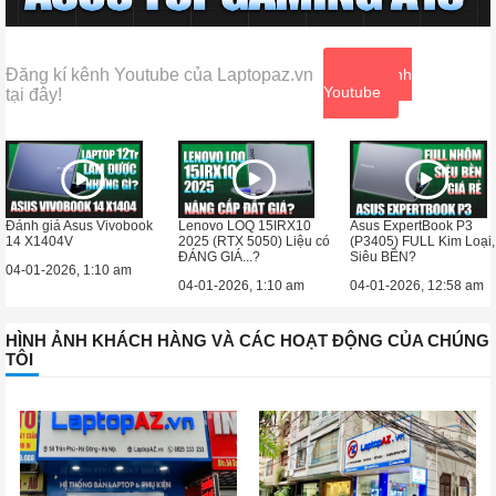
Đăng kí kênh Youtube của Laptopaz.vn
Xem kênh
Youtube
tại đây!
Đánh giá Asus Vivobook
Lenovo LOQ 15IRX10
Asus ExpertBook P3
14 X1404V
2025 (RTX 5050) Liệu có
(P3405) FULL Kim Loại,
ĐÁNG GIÁ...?
Siêu BỀN?
04-01-2026, 1:10 am
04-01-2026, 1:10 am
04-01-2026, 12:58 am
HÌNH ẢNH KHÁCH HÀNG VÀ CÁC HOẠT ĐỘNG CỦA CHÚNG
TÔI