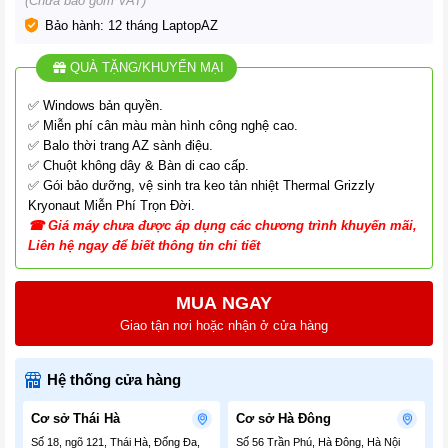
(Chưa bao gồm VAT)
Bảo hành: 12 tháng LaptopAZ
QUÀ TẶNG/KHUYẾN MẠI
✅ Windows bản quyền.
✅ Miễn phí cân màu màn hình công nghệ cao.
✅ Balo thời trang AZ sành điệu.
✅ Chuột không dây & Bàn di cao cấp.
✅ Gói bảo dưỡng, vệ sinh tra keo tản nhiệt Thermal Grizzly
Kryonaut Miễn Phí Trọn Đời.
☎
G
iá
máy chưa được áp dụng các chương tr
ình
khuyến mãi,
Liên hệ ngay để biết thông tin chi tiết
MUA NGAY
Giao tận nơi hoặc nhận ở cửa hàng
Hệ thống cửa hàng
Cơ sở Thái Hà
Cơ sở Hà Đông
Số 18, ngõ 121, Thái Hà, Đống Đa,
Số 56 Trần Phú, Hà Đông, Hà Nội