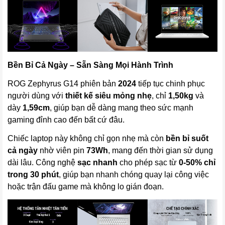
Bền Bỉ Cả Ngày – Sẵn Sàng Mọi Hành Trình
ROG Zephyrus G14 phiên bản
2024
tiếp tục chinh phục
người dùng với
thiết kế siêu mỏng nhẹ
, chỉ
1,50kg
và
dày
1,59cm
, giúp bạn dễ dàng mang theo sức mạnh
gaming đỉnh cao đến bất cứ đâu.
Chiếc laptop này không chỉ gọn nhẹ mà còn
bền bỉ suốt
cả ngày
nhờ viên pin
73Wh
, mang đến thời gian sử dụng
dài lâu. Công nghệ
sạc nhanh
cho phép sạc từ
0-50% chỉ
trong 30 phút
, giúp bạn nhanh chóng quay lại công việc
hoặc trận đấu game mà không lo gián đoạn.