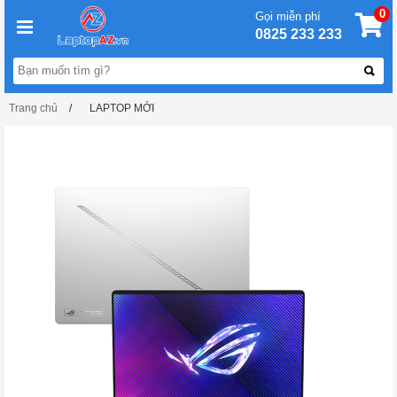
0
Gọi miễn phí
0825 233 233
Trang chủ
LAPTOP MỚI