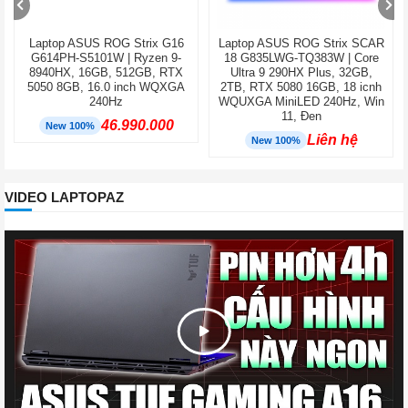
Laptop ASUS ROG Strix G16
Laptop ASUS ROG Strix SCAR
G614PH-S5101W | Ryzen 9-
18 G835LWG-TQ383W | Core
8940HX, 16GB, 512GB, RTX
Ultra 9 290HX Plus, 32GB,
5050 8GB, 16.0 inch WQXGA
2TB, RTX 5080 16GB, 18 icnh
240Hz
WQUXGA MiniLED 240Hz, Win
11, Đen
46.990.000
New 100%
Liên hệ
New 100%
VIDEO LAPTOPAZ