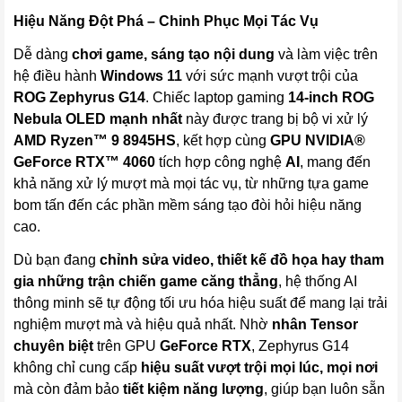
Hiệu Năng Đột Phá – Chinh Phục Mọi Tác Vụ
Dễ dàng
chơi game, sáng tạo nội dung
và làm việc trên
hệ điều hành
Windows 11
với sức mạnh vượt trội của
ROG Zephyrus G14
. Chiếc laptop gaming
14-inch ROG
Nebula OLED mạnh nhất
này được trang bị bộ vi xử lý
AMD Ryzen™ 9 8945HS
, kết hợp cùng
GPU NVIDIA®
GeForce RTX™ 4060
tích hợp công nghệ
AI
, mang đến
khả năng xử lý mượt mà mọi tác vụ, từ những tựa game
bom tấn đến các phần mềm sáng tạo đòi hỏi hiệu năng
cao.
Dù bạn đang
chỉnh sửa video, thiết kế đồ họa hay tham
gia những trận chiến game căng thẳng
, hệ thống AI
thông minh sẽ tự động tối ưu hóa hiệu suất để mang lại trải
nghiệm mượt mà và hiệu quả nhất. Nhờ
nhân Tensor
chuyên biệt
trên GPU
GeForce RTX
, Zephyrus G14
không chỉ cung cấp
hiệu suất vượt trội mọi lúc, mọi nơi
mà còn đảm bảo
tiết kiệm năng lượng
, giúp bạn luôn sẵn