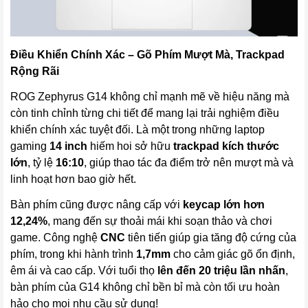
Điều Khiển Chính Xác – Gõ Phím Mượt Mà, Trackpad
Rộng Rãi
ROG Zephyrus G14 không chỉ mạnh mẽ về hiệu năng mà
còn tinh chỉnh từng chi tiết để mang lại trải nghiệm điều
khiển chính xác tuyệt đối. Là một trong những laptop
gaming
14 inch
hiếm hoi sở hữu
trackpad kích thước
lớn
, tỷ lệ
16:10
, giúp thao tác đa điểm trở nên mượt mà và
linh hoạt hơn bao giờ hết.
Bàn phím cũng được nâng cấp với
keycap lớn hơn
12,24%
, mang đến sự thoải mái khi soạn thảo và chơi
game. Công nghệ
CNC
tiên tiến giúp gia tăng độ cứng của
phím, trong khi hành trình
1,7mm
cho cảm giác gõ ổn định,
êm ái và cao cấp. Với tuổi thọ
lên đến 20 triệu lần nhấn
,
bàn phím của G14 không chỉ bền bỉ mà còn tối ưu hoàn
hảo cho mọi nhu cầu sử dụng!