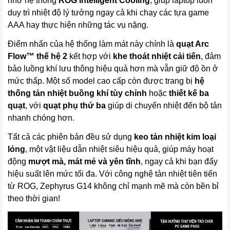
nhờ hệ thống
ROG Intelligent Cooling
, giúp laptop luôn
duy trì nhiệt độ lý tưởng ngay cả khi chạy các tựa game
AAA hay thực hiện những tác vụ nặng.
Điểm nhấn của hệ thống làm mát này chính là
quạt Arc
Flow™ thế hệ 2
kết hợp với
khe thoát nhiệt cải tiến
, đảm
bảo luồng khí lưu thông hiệu quả hơn mà vẫn giữ độ ồn ở
mức thấp. Một số model cao cấp còn được trang bị
hệ
thống tản nhiệt buồng khí tùy chỉnh
hoặc
thiết kế ba
quạt
, với
quạt phụ thứ ba
giúp di chuyển nhiệt đến bộ tản
nhanh chóng hơn.
Tất cả các phiên bản đều sử dụng
keo tản nhiệt kim loại
lỏng
, một vật liệu dẫn nhiệt siêu hiệu quả, giúp máy hoạt
động
mượt mà, mát mẻ và yên tĩnh
, ngay cả khi bạn đẩy
hiệu suất lên mức tối đa. Với công nghệ tản nhiệt tiên tiến
từ ROG, Zephyrus G14 không chỉ mạnh mẽ mà còn bền bỉ
theo thời gian!