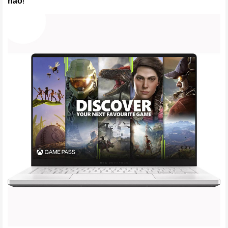
hảo
!