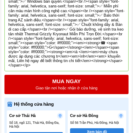
small;">✅ Windows bản quyền.</span><br /><span style="font-
family: arial, helvetica, sans-serif; font-size: small;">✅ Miễn phí
cân màu màn hình công nghệ cao.</span><br /><span style="font-
family: arial, helvetica, sans-serif; font-size: small;">✅ Balo thời
trang AZ sành điệu.</span><br /><span style="font-family: arial,
helvetica, sans-serif; font-size: small;">✅ Chuột không dây & Bàn
di cao cấp.</span><br /><span>✅ Gói bảo dưỡng, vệ sinh tra keo
tản nhiệt Thermal Grizzly Kryonaut Miễn Phí Trọn Đời.</span><br
/><span style="font-family: arial, helvetica, sans-serif; font-size:
small;"><span style="color: #ff0000;"><em><strong>☎ <span
style="color: #ff0000;">G</span></strong></em></span><span
style="color: #ff0000;"><strong><em>iá </em><em>máy chưa
được áp dụng các chương tr</em><em>ình</em><em> khuyến
mãi, Liên hệ ngay để biết thông tin chi tiết</em></strong></span>
</span></p>
MUA NGAY
Giao tận nơi hoặc nhận ở cửa hàng
Hệ thống cửa hàng
Cơ sở Thái Hà
Cơ sở Hà Đông
Số 18, ngõ 121, Thái Hà, Đống Đa,
Số 56 Trần Phú, Hà Đông, Hà Nội
Hà Nội
Xem bản đồ