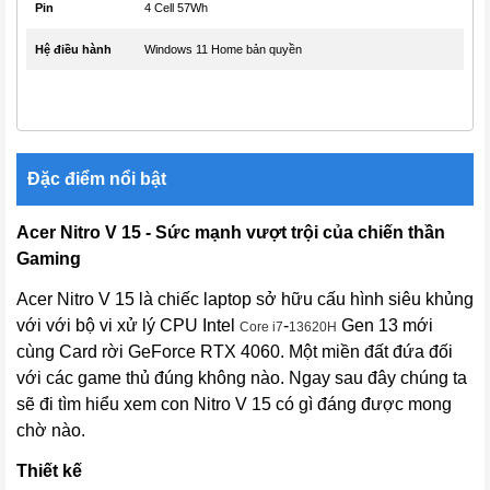
Pin
4 Cell 57Wh
Hệ điều hành
Windows 11 Home bản quyền
Đặc điểm nổi bật
Acer Nitro V 15 - Sức mạnh vượt trội của chiến thần
Gaming
Acer Nitro V 15 là chiếc laptop sở hữu cấu hình siêu khủng
với với bộ vi xử lý CPU Intel
-
Gen 13 mới
Core i7
13620H
cùng Card rời GeForce RTX 4060. Một miền đất đứa đối
với các game thủ đúng không nào. Ngay sau đây chúng ta
sẽ đi tìm hiểu xem con Nitro V 15 có gì đáng được mong
chờ nào.
Thiết kế