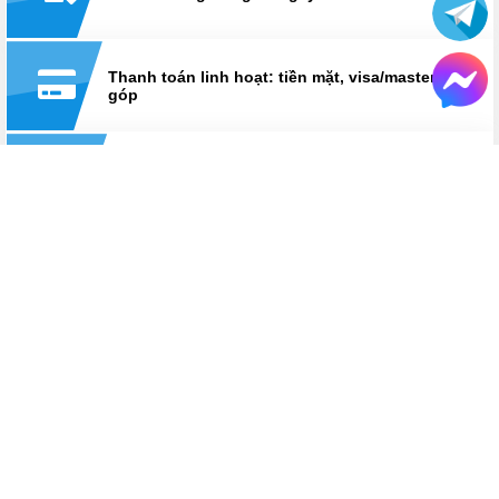
Thanh toán linh hoạt: tiền mặt, visa/master, trả
góp
Hỗ trợ suốt thời gian sử dụng
Hotline:
0825 233 233
HỆ THỐNG CỬA HÀNG LAPTOPAZ
LaptopAZ cơ sở Thái Hà
Số 18, ngõ 121, Thái Hà, Đống Đa, Hà Nội
Hotline
0825 233 233
Bán hàng: Từ 8h30 - 21h30
Kỹ thuật: Từ 8h30 - 12h & 13h30 - 17h30
Xem chỉ đường
HỆ THỐNG CỬA HÀNG LAPTOPAZ
LaptopAZ cơ sở Hà Đông
Số 56 Trần Phú, Hà Đông, Hà Nội
Hotline
0825 233 233