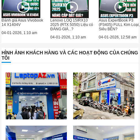
Đánh giá Asus Vivobook
Lenovo LOQ 15IRX10
Asus ExpertBook P3
14 X1404V
2025 (RTX 5050) Liệu có
(P3405) FULL Kim Loại,
ĐÁNG GIÁ...?
Siêu BỀN?
04-01-2026, 1:10 am
04-01-2026, 1:10 am
04-01-2026, 12:58 am
HÌNH ẢNH KHÁCH HÀNG VÀ CÁC HOẠT ĐỘNG CỦA CHÚNG
TÔI