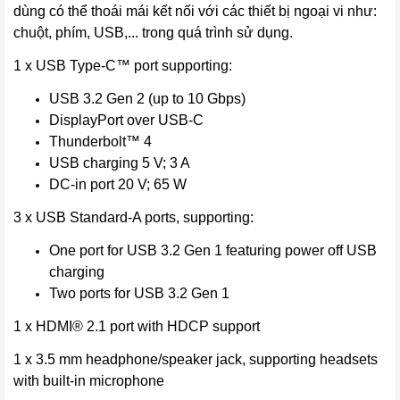
dùng có thể thoái mái kết nối với các thiết bị ngoại vi như:
chuột, phím, USB,... trong quá trình sử dụng.
1 x USB Type-C™ port supporting:
USB 3.2 Gen 2 (up to 10 Gbps)
DisplayPort over USB-C
Thunderbolt™ 4
USB charging 5 V; 3 A
DC-in port 20 V; 65 W
3 x USB Standard-A ports, supporting:
One port for USB 3.2 Gen 1 featuring power off USB
charging
Two ports for USB 3.2 Gen 1
1 x HDMI® 2.1 port with HDCP support
1 x 3.5 mm headphone/speaker jack, supporting headsets
with built-in microphone