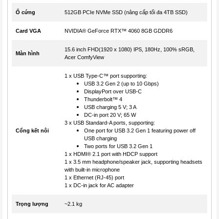
Ổ cứng
512GB PCIe NVMe SSD (nâng cấp tối đa 4TB SSD)
Card VGA
NVIDIA® GeForce RTX™ 4060 8GB GDDR6
15.6 inch FHD(1920 x 1080) IPS, 180Hz, 100% sRGB,
Màn hình
Acer ComfyView
1 x USB Type-C™ port supporting:
USB 3.2 Gen 2 (up to 10 Gbps)
DisplayPort over USB-C
Thunderbolt™ 4
USB charging 5 V; 3 A
DC-in port 20 V; 65 W
3 x USB Standard-A ports, supporting:
Cổng kết nôi
One port for USB 3.2 Gen 1 featuring power off
USB charging
Two ports for USB 3.2 Gen 1
1 x HDMI® 2.1 port with HDCP support
1 x 3.5 mm headphone/speaker jack, supporting headsets
with built-in microphone
1 x Ethernet (RJ-45) port
1 x DC-in jack for AC adapter
Trọng lượng
~2.1 kg