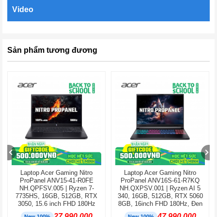
Video
Sản phẩm tương đương
Laptop Acer Gaming Nitro
Laptop Acer Gaming Nitro
ProPanel ANV15-41-R0FE
ProPanel ANV16S-61-R7KQ
NH.QPFSV.005 | Ryzen 7-
NH.QXPSV.001 | Ryzen AI 5
7735HS, 16GB, 512GB, RTX
340, 16GB, 512GB, RTX 5060
3050, 15.6 inch FHD 180Hz
8GB, 16inch FHD 180Hz, Đen
27.990.000
47.990.000
New 100%
New 100%