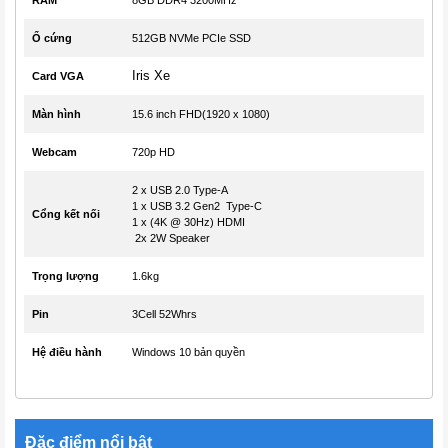
Ổ cứng
512GB NVMe PCIe SSD
Iris Xe
Card VGA
Màn hình
15.6 inch FHD(1920 x 1080)
Webcam
720p HD
2 x USB 2.0 Type-A
1 x USB 3.2 Gen2 Type-C
Cổng kết nối
1 x (4K @ 30Hz) HDMI
2x 2W Speaker
Trọng lượng
1.6kg
Pin
3Cell 52Whrs
Hệ điều hành
Windows 10 bản quyền
Đặc điểm nổi bật