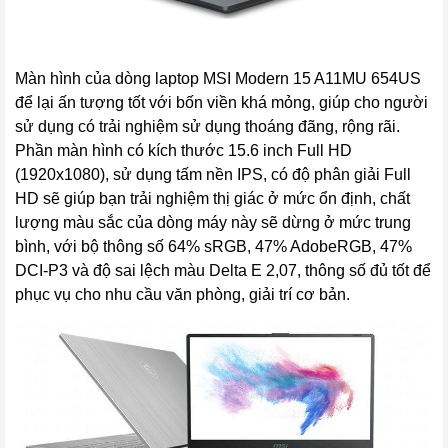
Màn hình của dòng laptop MSI Modern 15 A11MU 654US
để lại ấn tượng tốt với bốn viền khá mỏng, giúp cho người
sử dụng có trải nghiệm sử dụng thoáng đãng, rộng rãi.
Phần màn hình có kích thước 15.6 inch Full HD
(1920x1080), sử dụng tấm nền IPS, có độ phân giải Full
HD sẽ giúp bạn trải nghiệm thị giác ở mức ổn định, chất
lượng màu sắc của dòng máy này sẽ dừng ở mức trung
bình, với bộ thông số 64% sRGB, 47% AdobeRGB, 47%
DCI-P3 và độ sai lệch màu Delta E 2,07, thông số đủ tốt để
phục vụ cho nhu cầu văn phòng, giải trí cơ bản.