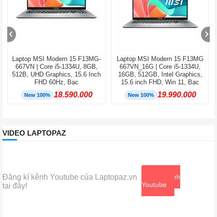
Laptop MSI Modern 15 F13MG-
Laptop MSI Modern 15 F13MG
667VN | Core i5-1334U, 8GB,
667VN_16G | Core i5-1334U,
512B, UHD Graphics, 15.6 Inch
16GB, 512GB, Intel Graphics,
FHD 60Hz, Bạc
15.6 inch FHD, Win 11, Bạc
18.590.000
19.990.000
New 100%
New 100%
VIDEO LAPTOPAZ
Đăng kí kênh Youtube của Laptopaz.vn
Xem kênh
Youtube
tại đây!