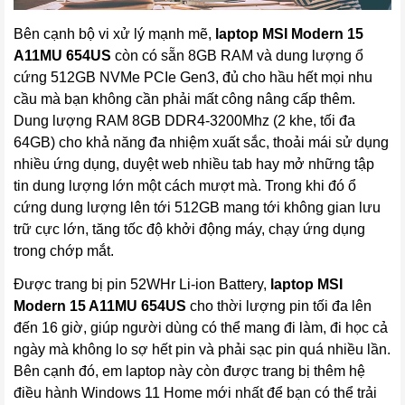
Bên cạnh bộ vi xử lý mạnh mẽ,
laptop
MSI Modern 15
A11MU 654US
còn có sẵn 8GB RAM và dung lượng ổ
cứng 512GB NVMe PCIe Gen3, đủ cho hầu hết mọi nhu
cầu mà bạn không cần phải mất công nâng cấp thêm.
Dung lượng RAM 8GB DDR4-3200Mhz (2 khe, tối đa
64GB) cho khả năng đa nhiệm xuất sắc, thoải mái sử dụng
nhiều ứng dụng, duyệt web nhiều tab hay mở những tập
tin dung lượng lớn một cách mượt mà. Trong khi đó ổ
cứng dung lượng lên tới 512GB mang tới không gian lưu
trữ cực lớn, tăng tốc độ khởi động máy, chạy ứng dụng
trong chớp mắt.
Được trang bị pin 52WHr Li-ion Battery,
laptop
MSI
Modern 15 A11MU 654US
cho thời lượng pin tối đa lên
đến 16 giờ, giúp người dùng có thể mang đi làm, đi học cả
ngày mà không lo sợ hết pin và phải sạc pin quá nhiều lần.
Bên cạnh đó, em laptop này còn được trang bị thêm hệ
điều hành Windows 11 Home mới nhất để bạn có thể trải