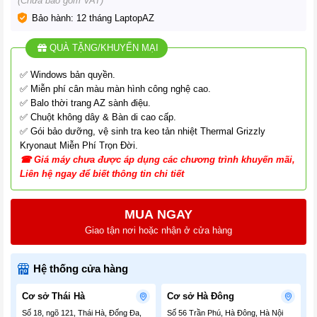
(Chưa bao gồm VAT)
Bảo hành: 12 tháng LaptopAZ
QUÀ TẶNG/KHUYẾN MẠI
✅ Windows bản quyền.
✅ Miễn phí cân màu màn hình công nghệ cao.
✅ Balo thời trang AZ sành điệu.
✅ Chuột không dây & Bàn di cao cấp.
✅ Gói bảo dưỡng, vệ sinh tra keo tản nhiệt Thermal Grizzly
Kryonaut Miễn Phí Trọn Đời.
☎
G
iá
máy chưa được áp dụng các chương tr
ình
khuyến mãi,
Liên hệ ngay để biết thông tin chi tiết
MUA NGAY
Giao tận nơi hoặc nhận ở cửa hàng
Hệ thống cửa hàng
Cơ sở Thái Hà
Cơ sở Hà Đông
Số 18, ngõ 121, Thái Hà, Đống Đa,
Số 56 Trần Phú, Hà Đông, Hà Nội