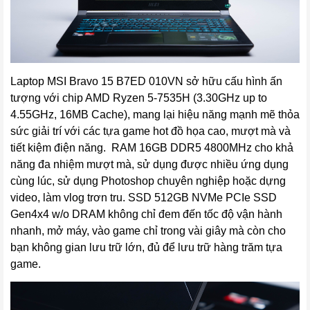
Laptop MSI Bravo 15 B7ED 010VN
sở hữu cấu hình ấn
tượng với chip AMD Ryzen 5-7535H (3.30GHz up to
4.55GHz, 16MB Cache), mang lại hiệu năng mạnh mẽ thỏa
sức giải trí với các tựa game hot đồ họa cao, mượt mà và
tiết kiệm điện năng. RAM 16GB DDR5 4800MHz cho khả
năng đa nhiệm mượt mà, sử dụng được nhiều ứng dụng
cùng lúc, sử dụng Photoshop chuyên nghiệp hoặc dựng
video, làm vlog trơn tru. SSD 512GB NVMe PCIe SSD
Gen4x4 w/o DRAM không chỉ đem đến tốc độ vận hành
nhanh, mở máy, vào game chỉ trong vài giây mà còn cho
bạn không gian lưu trữ lớn, đủ để lưu trữ hàng trăm tựa
game.