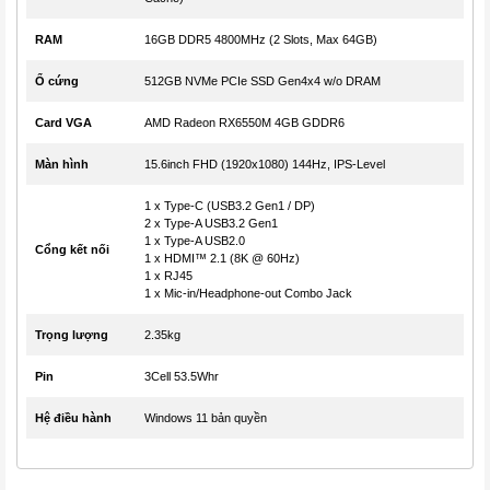
RAM
16GB DDR5 4800MHz (2 Slots, Max 64GB)
Ổ cứng
512GB NVMe PCIe SSD Gen4x4 w/o DRAM
Card VGA
AMD Radeon RX6550M 4GB GDDR6
Màn hình
15.6inch FHD (1920x1080) 144Hz, IPS-Level
1 x Type-C (USB3.2 Gen1 / DP)
2 x Type-A USB3.2 Gen1
1 x Type-A USB2.0
Cổng kết nối
1 x HDMI™ 2.1 (8K @ 60Hz)
1 x RJ45
1 x Mic-in/Headphone-out Combo Jack
Trọng lượng
2.35kg
Pin
3Cell 53.5Whr
Hệ điều hành
Windows 11 bản quyền