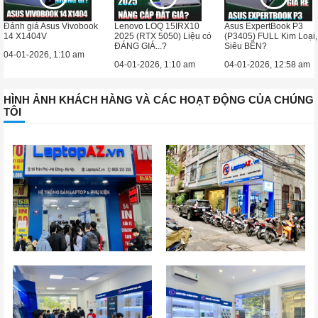
Đánh giá Asus Vivobook
Lenovo LOQ 15IRX10
Asus ExpertBook P3
14 X1404V
2025 (RTX 5050) Liệu có
(P3405) FULL Kim Loại,
ĐÁNG GIÁ...?
Siêu BỀN?
04-01-2026, 1:10 am
04-01-2026, 1:10 am
04-01-2026, 12:58 am
HÌNH ẢNH KHÁCH HÀNG VÀ CÁC HOẠT ĐỘNG CỦA CHÚNG
TÔI