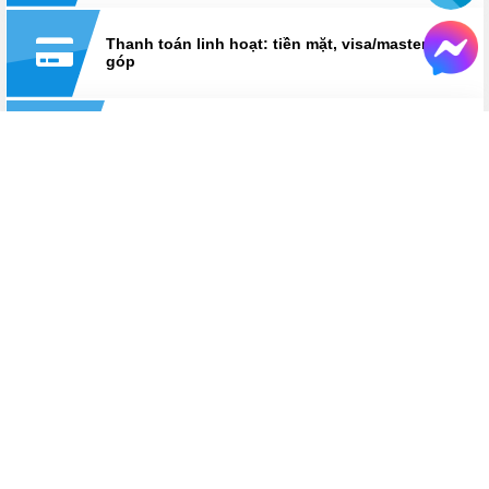
Thanh toán linh hoạt: tiền mặt, visa/master, trả
góp
Hỗ trợ suốt thời gian sử dụng
Hotline:
0825 233 233
HỆ THỐNG CỬA HÀNG LAPTOPAZ
LaptopAZ cơ sở Thái Hà
Số 18, ngõ 121, Thái Hà, Đống Đa, Hà Nội
Hotline
0825 233 233
Bán hàng: Từ 8h30 - 21h30
Kỹ thuật: Từ 8h30 - 12h & 13h30 - 17h30
Xem chỉ đường
HỆ THỐNG CỬA HÀNG LAPTOPAZ
LaptopAZ cơ sở Hà Đông
Số 56 Trần Phú, Hà Đông, Hà Nội
Hotline
0825 233 233
Bán hàng: Từ 8h30 - 21h30