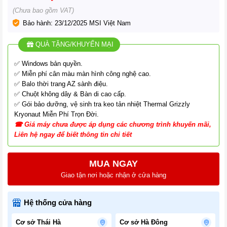
(Chưa bao gồm VAT)
Bảo hành: 23/12/2025 MSI Việt Nam
QUÀ TẶNG/KHUYẾN MẠI
✅ Windows bản quyền.
✅ Miễn phí cân màu màn hình công nghệ cao.
✅ Balo thời trang AZ sành điệu.
✅ Chuột không dây & Bàn di cao cấp.
✅ Gói bảo dưỡng, vệ sinh tra keo tản nhiệt Thermal Grizzly
Kryonaut Miễn Phí Trọn Đời.
☎
G
iá
máy chưa được áp dụng các chương tr
ình
khuyến mãi,
Liên hệ ngay để biết thông tin chi tiết
MUA NGAY
Giao tận nơi hoặc nhận ở cửa hàng
Hệ thống cửa hàng
Cơ sở Thái Hà
Cơ sở Hà Đông