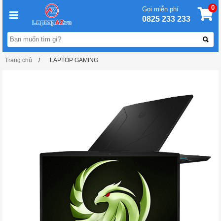
0
Gọi miễn phí
0825 233 233
Trang chủ
LAPTOP GAMING