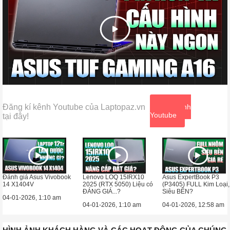
Đăng kí kênh Youtube của Laptopaz.vn
Xem kênh
Youtube
tại đây!
Đánh giá Asus Vivobook
Lenovo LOQ 15IRX10
Asus ExpertBook P3
14 X1404V
2025 (RTX 5050) Liệu có
(P3405) FULL Kim Loại,
ĐÁNG GIÁ...?
Siêu BỀN?
04-01-2026, 1:10 am
04-01-2026, 1:10 am
04-01-2026, 12:58 am