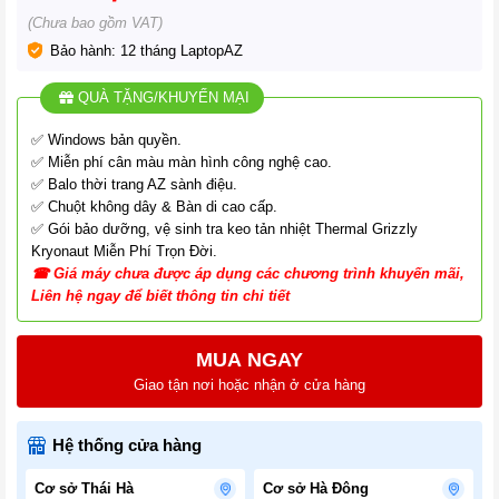
(Chưa bao gồm VAT)
Bảo hành: 12 tháng LaptopAZ
QUÀ TẶNG/KHUYẾN MẠI
✅ Windows bản quyền.
✅ Miễn phí cân màu màn hình công nghệ cao.
✅ Balo thời trang AZ sành điệu.
✅ Chuột không dây & Bàn di cao cấp.
✅ Gói bảo dưỡng, vệ sinh tra keo tản nhiệt Thermal Grizzly
Kryonaut Miễn Phí Trọn Đời.
☎
G
iá
máy chưa được áp dụng các chương tr
ình
khuyến mãi,
Liên hệ ngay để biết thông tin chi tiết
MUA NGAY
Giao tận nơi hoặc nhận ở cửa hàng
Hệ thống cửa hàng
Cơ sở Thái Hà
Cơ sở Hà Đông