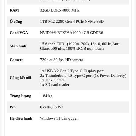
RAM
32GB DDR5 4800 MHz
Ổ cứng
1TB M.2 2280 Gen 4 PCIe NVMe SSD
Card VGA
NVIDIA® RTX™ A1000 4GB GDDR6
15.6 inch FHD+ (
1920
×
1200
), 16:10, 60Hz, Anti-
Màn hình
Glare, 500 nits, 100% sRGB non touch
Camera
720p at 30 fps, HD camera
1x USB 3.2 Gen 2 Type-C Display port
2x Thunderbolt 4.0 Type-C port (1x Power Delivery)
Cổng kết nối
1x Jack 3.5mm
1x SD-card reader
Trọng lượng
1.84 kg
Pin
6 cells, 86 Wh
Hệ điều hành
Windows 11 bản quyền