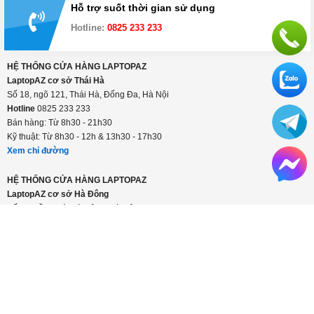
Mua hàng từ xa
Đổi trả hàng trong 15 ngày
Thanh toán linh hoạt: tiền mặt, visa/master, trả
góp
Hỗ trợ suốt thời gian sử dụng
Hotline:
0825 233 233
HỆ THỐNG CỬA HÀNG LAPTOPAZ
LaptopAZ cơ sở Thái Hà
Số 18, ngõ 121, Thái Hà, Đống Đa, Hà Nội
Hotline
0825 233 233
Bán hàng: Từ 8h30 - 21h30