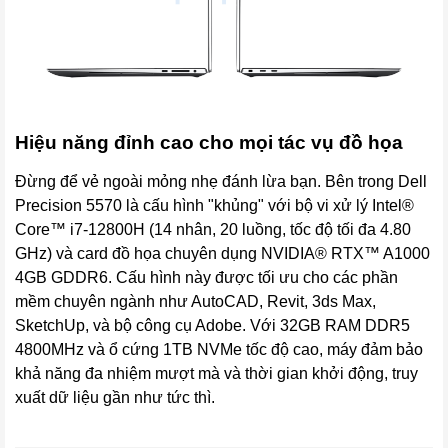
Hiệu năng đỉnh cao cho mọi tác vụ đồ họa
Đừng để vẻ ngoài mỏng nhẹ đánh lừa bạn. Bên trong Dell
Precision 5570 là cấu hình "khủng" với bộ vi xử lý Intel®
Core™ i7-12800H (14 nhân, 20 luồng, tốc độ tối đa 4.80
GHz) và card đồ họa chuyên dụng NVIDIA® RTX™ A1000
4GB GDDR6. Cấu hình này được tối ưu cho các phần
mềm chuyên ngành như AutoCAD, Revit, 3ds Max,
SketchUp, và bộ công cụ Adobe. Với 32GB RAM DDR5
4800MHz và ổ cứng 1TB NVMe tốc độ cao, máy đảm bảo
khả năng đa nhiệm mượt mà và thời gian khởi động, truy
xuất dữ liệu gần như tức thì.