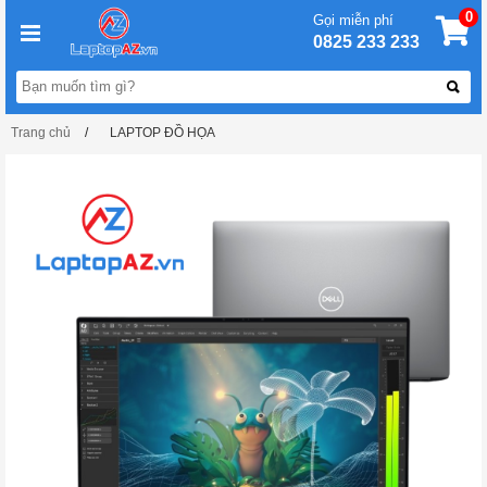
0
Gọi miễn phí
0825 233 233
Trang chủ
LAPTOP ĐỒ HỌA