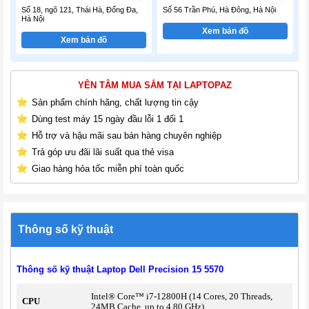
Số 18, ngõ 121, Thái Hà, Đống Đa,
Số 56 Trần Phú, Hà Đông, Hà Nội
Hà Nội
Xem bản đồ
Xem bản đồ
YÊN TÂM MUA SẮM TẠI LAPTOPAZ
Sản phẩm chính hãng, chất lượng tin cậy
Dùng test máy 15 ngày đầu lỗi 1 đổi 1
Hỗ trợ và hậu mãi sau bán hàng chuyên nghiệp
Trả góp ưu đãi lãi suất qua thẻ visa
Giao hàng hỏa tốc miễn phí toàn quốc
Thông số kỹ thuật
Thông số kỹ thuật Laptop Dell Precision 15 5570
Intel® Core™ i7-12800H (14 Cores, 20 Threads,
CPU
24MB Cache, up to 4.80 GHz)