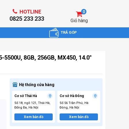
HOTLINE
0
0825 233 233
Giỏ hàng
TRẢ GÓP
-5500U, 8GB, 256GB, MX450, 14.0''
Hệ thống cửa hàng
Cơ sở Thái Hà
Cơ sở Hà Đông
Số 18, ngõ 121, Thái Hà,
Số 56 Trần Phú, Hà
Đống Đa, Hà Nội
Đông, Hà Nội
Xem bản đồ
Xem bản đồ