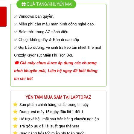
QUÀ TẶNG/KHUYẾN MẠI
✅ Windows bản quyền.
✅ Miễn phí cân màu màn hình công nghệ cao.
✅ Balo thời trang AZ sành điệu.
✅ Chuột không dây & Bàn di cao cấp.
✅ Gói bảo dưỡng, vệ sinh tra keo tản nhiệt Thermal
Grizzly Kryonaut Miễn Phí Trọn Đời.
☎
G
iá
máy chưa được áp dụng các chương
tr
ình
khuyến mãi, Liên hệ ngay để biết thông
tin chi tiết
YÊN TÂM MUA SẮM TẠI LAPTOPAZ
Sản phẩm chính hãng, chất lượng tin cậy
Dùng test máy 15 ngày đầu lỗi 1 đổi 1
Hỗ trợ và hậu mãi sau bán hàng chuyên nghiệp
Trả góp ưu đãi lãi suất qua thẻ visa
Giao hàng hỏa tốc miễn phí toàn quốc