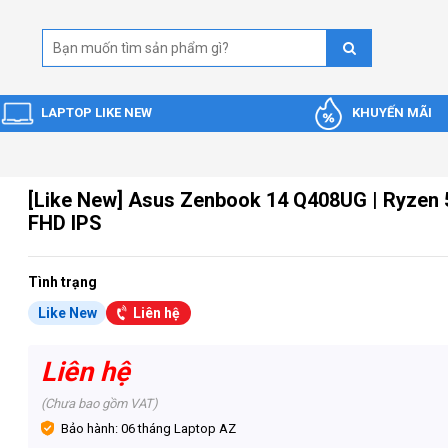
LAPTOP LIKE NEW
KHUYẾN MÃI
[Like New] Asus Zenbook 14 Q408UG | Ryzen 5
FHD IPS
Tình trạng
Like New
Liên hệ
Liên hệ
(Chưa bao gồm VAT)
Bảo hành: 06 tháng Laptop AZ