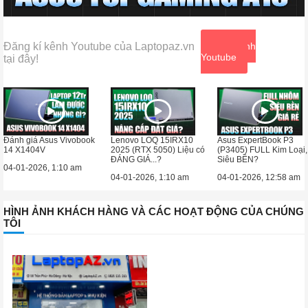
Đăng kí kênh Youtube của Laptopaz.vn
Xem kênh
Youtube
tại đây!
Đánh giá Asus Vivobook
Lenovo LOQ 15IRX10
Asus ExpertBook P3
14 X1404V
2025 (RTX 5050) Liệu có
(P3405) FULL Kim Loại,
ĐÁNG GIÁ...?
Siêu BỀN?
04-01-2026, 1:10 am
04-01-2026, 1:10 am
04-01-2026, 12:58 am
HÌNH ẢNH KHÁCH HÀNG VÀ CÁC HOẠT ĐỘNG CỦA CHÚNG
TÔI