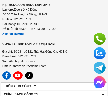
LaptopAZ cơ sở Thái Hà
Số 18, ngõ 121, Thái Hà, Đống Đa, Hà Nội
Hotline
0825 233 233
Bán hàng: Từ 8h30 - 21h30
Kỹ thuật: Từ 8h30 - 12h & 13h30 - 17h30
Xem chỉ đường
HỆ THỐNG CỬA HÀNG LAPTOPAZ
LaptopAZ cơ sở Hà Đông
Số 56 Trần Phú, Hà Đông, Hà Nội
Hotline
0825 233 233
Bán hàng: Từ 8h30 - 21h30
Kỹ thuật: Từ 8h30 - 12h & 13h30 - 17h30
Xem chỉ đường
CÔNG TY TNHH LAPTOPAZ VIỆT NAM
Địa chỉ:
Số 18 ngõ 121 Thái Hà, Đống Đa, Hà Nội
Điện thoại:
0825 233 233
Website:
http://laptopaz.vn
Email:
laptopaz2025@gmail.com