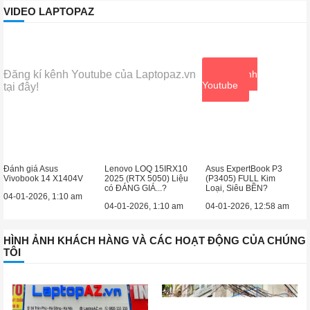
VIDEO LAPTOPAZ
Đăng kí kênh Youtube của Laptopaz.vn
Xem kênh
Youtube
tại đây!
Đánh giá Asus
Lenovo LOQ 15IRX10
Asus ExpertBook P3
Vivobook 14 X1404V
2025 (RTX 5050) Liệu
(P3405) FULL Kim
có ĐÁNG GIÁ...?
Loại, Siêu BỀN?
04-01-2026, 1:10 am
04-01-2026, 1:10 am
04-01-2026, 12:58 am
HÌNH ẢNH KHÁCH HÀNG VÀ CÁC HOẠT ĐỘNG CỦA CHÚNG
TÔI