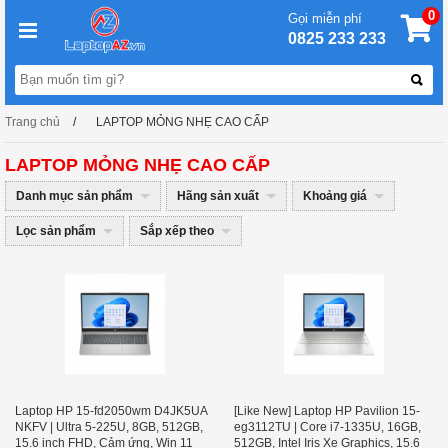
0
Gọi miễn phí
0825 233 233
Trang chủ
LAPTOP MỎNG NHẸ CAO CẤP
LAPTOP MỎNG NHẸ CAO CẤP
Danh mục sản phẩm
Hãng sản xuất
Khoảng giá
Lọc sản phẩm
Sắp xếp theo
Laptop HP 15-fd2050wm D4JK5UA
[Like New] Laptop HP Pavilion 15-
NKFV | Ultra 5-225U, 8GB, 512GB,
eg3112TU | Core i7-1335U, 16GB,
15.6 inch FHD, Cảm ứng, Win 11
512GB, Intel Iris Xe Graphics, 15.6