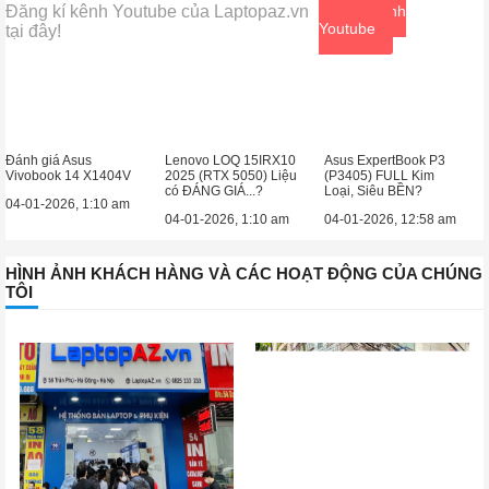
Đăng kí kênh Youtube của Laptopaz.vn
Xem kênh
Youtube
tại đây!
Đánh giá Asus
Lenovo LOQ 15IRX10
Asus ExpertBook P3
Vivobook 14 X1404V
2025 (RTX 5050) Liệu
(P3405) FULL Kim
có ĐÁNG GIÁ...?
Loại, Siêu BỀN?
04-01-2026, 1:10 am
04-01-2026, 1:10 am
04-01-2026, 12:58 am
HÌNH ẢNH KHÁCH HÀNG VÀ CÁC HOẠT ĐỘNG CỦA CHÚNG
TÔI