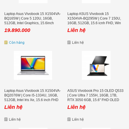
Laptop Asus Vivobook 15 X1504VA-
Laptop ASUS Vivobook 15
BQ165W | Core 5 120U, 16GB,
X1504VA-BQ295W | Core 7 150U,
512GB, Intel Graphics, 15.6inch
16GB, 512GB, 15.6 icnh FHD, Win
FHD
11, Bạc
19.890.000
Liên hệ
Laptop Asus Vivobook 15 X1504VA-
ASUS Vivobook Pro 15 OLED Q533
BQ2076W | Core i5-1334U, 16GB,
| Core Ultra 7 155H, 16GB, 1TB,
512GB, Intel Iris Xe, 15.6 inch FHD
RTX 3050 6GB, 15.6'' FHD OLED
IPS
Liên hệ
Liên hệ