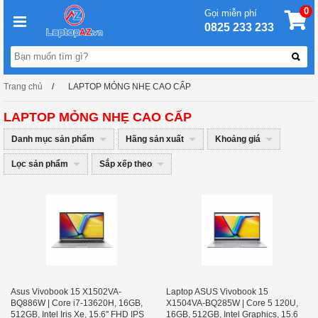
0
Gọi miễn phí
0825 233 233
Trang chủ
LAPTOP MỎNG NHẸ CAO CẤP
LAPTOP MỎNG NHẸ CAO CẤP
Danh mục sản phẩm
Hãng sản xuất
Khoảng giá
Lọc sản phẩm
Sắp xếp theo
Asus Vivobook 15 X1502VA-
Laptop ASUS Vivobook 15
BQ886W | Core i7-13620H, 16GB,
X1504VA-BQ285W | Core 5 120U,
512GB, Intel Iris Xe, 15.6'' FHD IPS
16GB, 512GB, Intel Graphics, 15.6