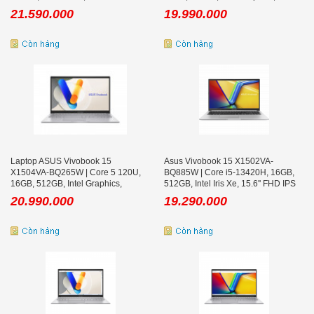
icnh FHD, Win 11, Bạc
21.590.000
19.990.000
Laptop ASUS Vivobook 15
Asus Vivobook 15 X1502VA-
X1504VA-BQ265W | Core 5 120U,
BQ885W | Core i5-13420H, 16GB,
16GB, 512GB, Intel Graphics,
512GB, Intel Iris Xe, 15.6'' FHD IPS
15.6inch FHD
20.990.000
19.290.000