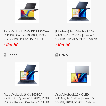
Asus Vivobook 15 OLED A1505VA-
[Like New] Asus Vivobook 16X
L1114W | Core i5-13500H, 16GB,
M1603QA-R712512 | Ryzen 7-
512GB, Intel Iris Xe, 15.6'' FHD
5800HS, 12GB, 512GB, Radeon
OLED
Graphics, 16'' FHD+
Liên hệ
Liên hệ
Asus Vivobook 16X M1603QA-
Asus Vivobook 15X OLED
R712512 | Ryzen 7-5800HS, 12GB,
M1503QA-L1044W | Ryzen 7-
512GB, Radeon Graphics, 16'' FHD+
5800H, 16GB, 512GB, Radeon
Graphics, 15.6'' 2K OLED