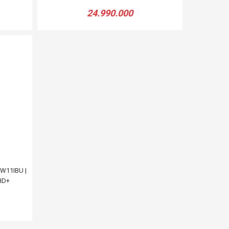
24.990.000
1W11IBU |
FHD+