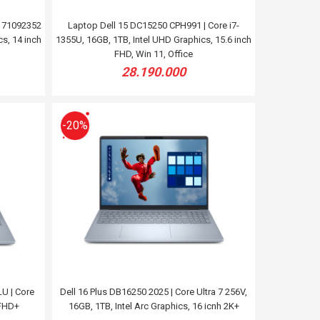
0 71092352
Laptop Dell 15 DC15250 CPH991 | Core i7-
cs, 14 inch
1355U, 16GB, 1TB, Intel UHD Graphics, 15.6 inch
FHD, Win 11, Office
28.190.000
-20%
LU | Core
Dell 16 Plus DB16250 2025 | Core Ultra 7 256V,
 FHD+
16GB, 1TB, Intel Arc Graphics, 16 icnh 2K+