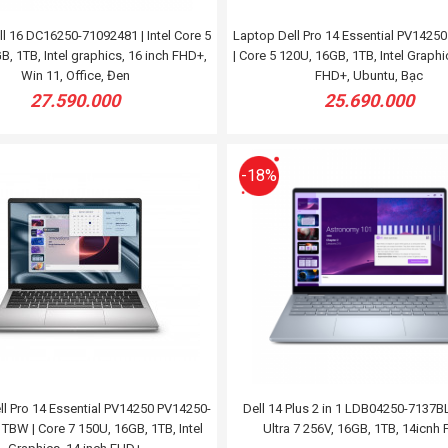
l 16 DC16250-71092481 | Intel Core 5
Laptop Dell Pro 14 Essential PV1425
B, 1TB, Intel graphics, 16 inch FHD+,
| Core 5 120U, 16GB, 1TB, Intel Graphi
Win 11, Office, Đen
FHD+, Ubuntu, Bạc
27.590.000
25.690.000
-18%
l Pro 14 Essential PV14250 PV14250-
Dell 14 Plus 2 in 1 LDB04250-7137B
TBW | Core 7 150U, 16GB, 1TB, Intel
Ultra 7 256V, 16GB, 1TB, 14icnh