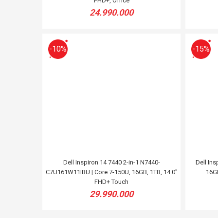
FHD+, Office
24.990.000
-10%
-15%
Dell Inspiron 14 7440 2-in-1 N7440-
Dell Ins
C7U161W11IBU | Core 7-150U, 16GB, 1TB, 14.0''
16GB
FHD+ Touch
29.990.000