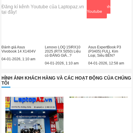
Đăng kí kênh Youtube của Laptopaz.vn
Xem kênh
Youtube
tại đây!
Đánh giá Asus
Lenovo LOQ 15IRX10
Asus ExpertBook P3
Vivobook 14 X1404V
2025 (RTX 5050) Liệu
(P3405) FULL Kim
có ĐÁNG GIÁ...?
Loại, Siêu BỀN?
04-01-2026, 1:10 am
04-01-2026, 1:10 am
04-01-2026, 12:58 am
HÌNH ẢNH KHÁCH HÀNG VÀ CÁC HOẠT ĐỘNG CỦA CHÚNG
TÔI