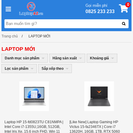
0
Gọi miễn phí
0825 233 233
Trang chủ
LAPTOP MỚI
LAPTOP MỚI
Danh mục sản phẩm
Hãng sản xuất
Khoảng giá
Lọc sản phẩm
Sắp xếp theo
Laptop HP 15-fd0823TU C81NMPA |
[Like New] Laptop Gaming HP
Intel Core i7-1355U,16GB, 512GB,
Victus 15-fa2346TX | Core i7
Intel Iris Xe, 15.6 inch FHD, Win 11
13620H, 16GB, 1TB, RTX 5060