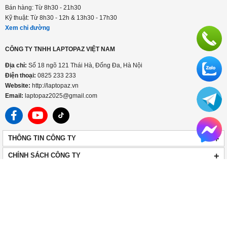
Kỹ thuật: Từ 8h30 - 12h & 13h30 - 17h30
Xem chỉ đường
HỆ THỐNG CỬA HÀNG LAPTOPAZ
LaptopAZ cơ sở Hà Đông
Số 56 Trần Phú, Hà Đông, Hà Nội
Hotline
0825 233 233
Bán hàng: Từ 8h30 - 21h30
Kỹ thuật: Từ 8h30 - 12h & 13h30 - 17h30
Xem chỉ đường
CÔNG TY TNHH LAPTOPAZ VIỆT NAM
Địa chỉ:
Số 18 ngõ 121 Thái Hà, Đống Đa, Hà Nội
Điện thoại:
0825 233 233
Website:
http://laptopaz.vn
Email:
laptopaz2025@gmail.com
+
THÔNG TIN CÔNG TY
+
CHÍNH SÁCH CÔNG TY