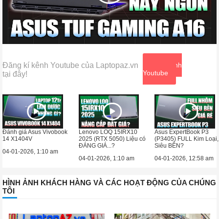
Đăng kí kênh Youtube của Laptopaz.vn
Xem kênh
Youtube
tại đây!
Đánh giá Asus Vivobook
Lenovo LOQ 15IRX10
Asus ExpertBook P3
14 X1404V
2025 (RTX 5050) Liệu có
(P3405) FULL Kim Loại,
ĐÁNG GIÁ...?
Siêu BỀN?
04-01-2026, 1:10 am
04-01-2026, 1:10 am
04-01-2026, 12:58 am
HÌNH ẢNH KHÁCH HÀNG VÀ CÁC HOẠT ĐỘNG CỦA CHÚNG
TÔI