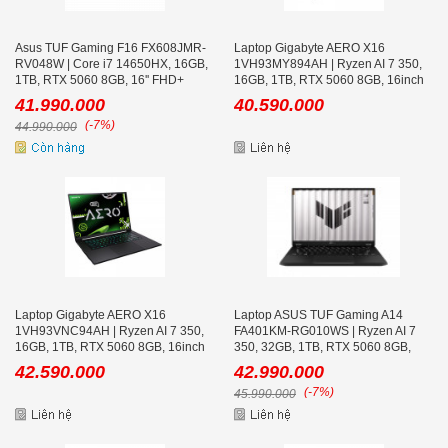
Asus TUF Gaming F16 FX608JMR-
Laptop Gigabyte AERO X16
RV048W | Core i7 14650HX, 16GB,
1VH93MY894AH | Ryzen AI 7 350,
1TB, RTX 5060 8GB, 16'' FHD+
16GB, 1TB, RTX 5060 8GB, 16inch
165Hz
FHD+ 165Hz, Win 11
41.990.000
40.590.000
(-7%)
44.990.000
Laptop Gigabyte AERO X16
Laptop ASUS TUF Gaming A14
1VH93VNC94AH | Ryzen AI 7 350,
FA401KM-RG010WS | Ryzen AI 7
16GB, 1TB, RTX 5060 8GB, 16inch
350, 32GB, 1TB, RTX 5060 8GB,
QHD+ 165Hz, Win 11
14inch 2.5K 165Hz, Office
42.590.000
42.990.000
(-7%)
45.990.000