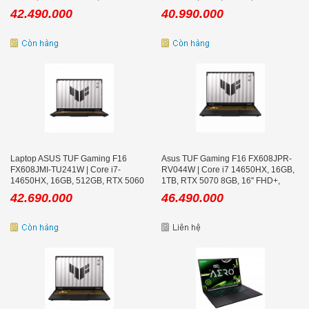
WUXGA 165Hz
8GB, 16inch WUXGA 165Hz, Win 11
42.490.000
40.990.000
Laptop ASUS TUF Gaming F16
Asus TUF Gaming F16 FX608JPR-
FX608JMI-TU241W | Core i7-
RV044W | Core i7 14650HX, 16GB,
14650HX, 16GB, 512GB, RTX 5060
1TB, RTX 5070 8GB, 16'' FHD+,
8GB, 16inch WUXGA 144Hz
Xám
42.690.000
46.490.000