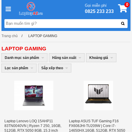
0
Gọi miễn phí
0825 233 233
Trang chủ
LAPTOP GAMING
LAPTOP GAMING
Danh mục sản phẩm
Hãng sản xuất
Khoảng giá
Lọc sản phẩm
Sắp xếp theo
Laptop Lenovo LOQ 15AHP11
Laptop ASUS TUF Gaming F16
83TN0040VN | Ryzen 7 250, 16GB,
FX608JHI-TU209W | Core i7-
512GB, RTX 5050 8GB, 15.3 inch
14650HX,16GB, 512GB, RTX 5050