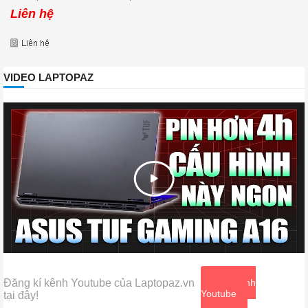
15.6'' FHD 144Hz
Liên hệ
VIDEO LAPTOPAZ
Đăng kí kênh Youtube của Laptopaz.vn
Xem kênh
Youtube
tại đây!