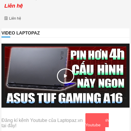
120Hz
Liên hệ
VIDEO LAPTOPAZ
Đăng kí kênh Youtube của Laptopaz.vn
Xem kênh
Youtube
tại đây!