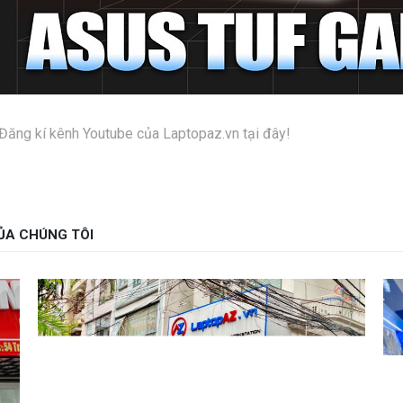
Đăng kí kênh Youtube của Laptopaz.vn tại đây!
ỦA CHÚNG TÔI