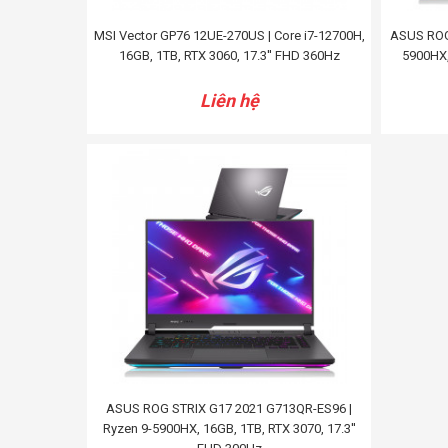
MSI Vector GP76 12UE-270US | Core i7-12700H,
ASUS ROG
16GB, 1TB, RTX 3060, 17.3'' FHD 360Hz
5900HX,
Liên hệ
ASUS ROG STRIX G17 2021 G713QR-ES96 |
Ryzen 9-5900HX, 16GB, 1TB, RTX 3070, 17.3''