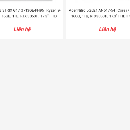
 STRIX G17 G713QE-PH96 | Ryzen 9-
Acer Nitro 5 2021 AN517-54 | Core i7
 16GB, 1TB, RTX 3050Ti, 17.3'' FHD
16GB, 1TB, RTX3050Ti, 17.3'' FHD I
Liên hệ
Liên hệ