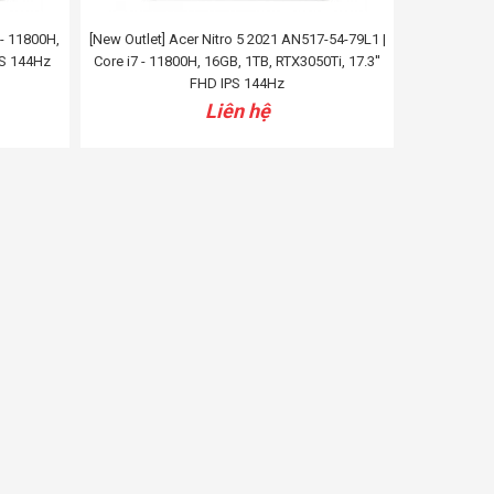
 - 11800H,
[New Outlet] Acer Nitro 5 2021 AN517-54-79L1 |
PS 144Hz
Core i7 - 11800H, 16GB, 1TB, RTX3050Ti, 17.3''
FHD IPS 144Hz
Liên hệ