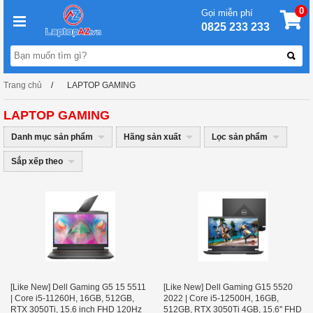
0
Gọi miễn phí
0825 233 233
Trang chủ
LAPTOP GAMING
LAPTOP GAMING
Danh mục sản phẩm
Hãng sản xuất
Lọc sản phẩm
Sắp xếp theo
[Like New] Dell Gaming G5 15 5511
[Like New] Dell Gaming G15 5520
| Core i5-11260H, 16GB, 512GB,
2022 | Core i5-12500H, 16GB,
RTX 3050Ti, 15.6 inch FHD 120Hz
512GB, RTX 3050Ti 4GB, 15.6'' FHD