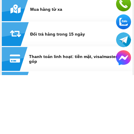
Mua hàng từ xa
Đổi trả hàng trong 15 ngày
Thanh toán linh hoạt: tiền mặt, visa/master, trả
góp
Hỗ trợ suốt thời gian sử dụng
Hotline:
0825 233 233
HỆ THỐNG CỬA HÀNG LAPTOPAZ
LaptopAZ cơ sở Thái Hà
Số 18, ngõ 121, Thái Hà, Đống Đa, Hà Nội
Hotline
0825 233 233
Bán hàng: Từ 8h30 - 21h30
Kỹ thuật: Từ 8h30 - 12h & 13h30 - 17h30