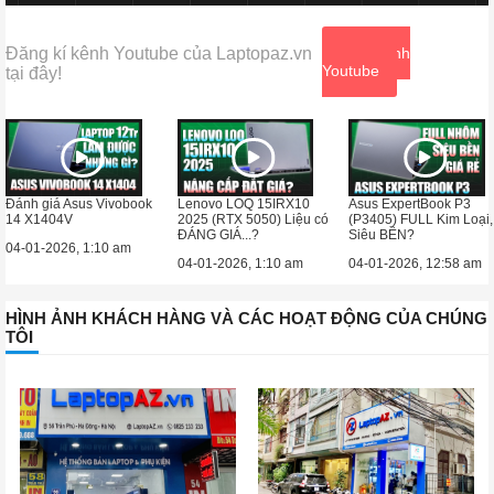
Đăng kí kênh Youtube của Laptopaz.vn
Xem kênh
Youtube
tại đây!
Đánh giá Asus Vivobook
Lenovo LOQ 15IRX10
Asus ExpertBook P3
14 X1404V
2025 (RTX 5050) Liệu có
(P3405) FULL Kim Loại,
ĐÁNG GIÁ...?
Siêu BỀN?
04-01-2026, 1:10 am
04-01-2026, 1:10 am
04-01-2026, 12:58 am
HÌNH ẢNH KHÁCH HÀNG VÀ CÁC HOẠT ĐỘNG CỦA CHÚNG
TÔI