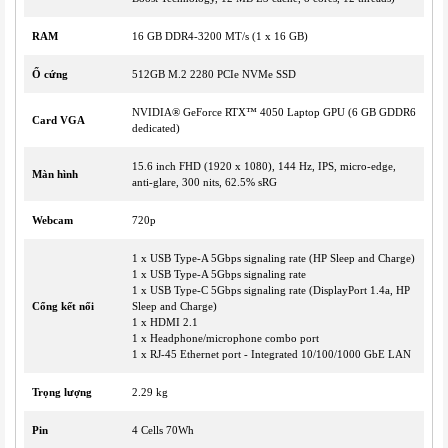
RAM
16 GB DDR4-3200 MT/s (1 x 16 GB)
Ổ cứng
512GB M.2 2280 PCIe NVMe SSD
NVIDIA® GeForce RTX™ 4050 Laptop GPU (6 GB GDDR6
Card VGA
dedicated)
15.6 inch FHD (1920 x 1080), 144 Hz, IPS, micro-edge,
Màn hình
anti-glare, 300 nits, 62.5% sRG
Webcam
720p
1 x USB Type-A 5Gbps signaling rate (HP Sleep and Charge)
1 x USB Type-A 5Gbps signaling rate
1 x USB Type-C 5Gbps signaling rate (DisplayPort 1.4a, HP
Cổng kết nối
Sleep and Charge)
1 x HDMI 2.1
1 x Headphone/microphone combo port
1 x RJ-45 Ethernet port - Integrated 10/100/1000 GbE LAN
Trọng lượng
2.29 kg
Pin
4 Cells 70Wh