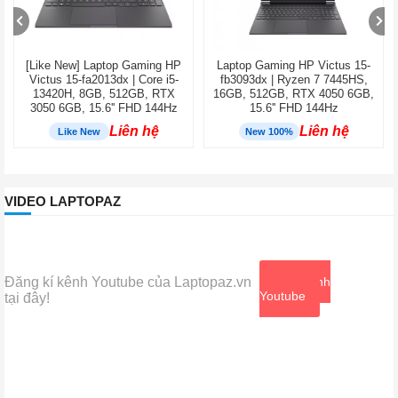
[Like New] Laptop Gaming HP
Laptop Gaming HP Victus 15-
Victus 15-fa2013dx | Core i5-
fb3093dx | Ryzen 7 7445HS,
13420H, 8GB, 512GB, RTX
16GB, 512GB, RTX 4050 6GB,
3050 6GB, 15.6'' FHD 144Hz
15.6'' FHD 144Hz
Liên hệ
Liên hệ
Like New
New 100%
VIDEO LAPTOPAZ
Đăng kí kênh Youtube của Laptopaz.vn
Xem kênh
Youtube
tại đây!