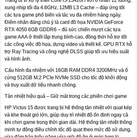
Trang bị vi xử lý Intel Core i5-13420H với 8 nhân 12 luồng,
xung nhịp tối đa 4.6GHz, 12MB L3 Cache – đáp ứng tốt
các tựa game phổ biến và tác vụ đa nhiệm hàng ngày.
Điểm nhấn đáng chú ý là card đồ họa NVIDIA GeForce
RTX 4050 6GB GDDR6 – đủ sức chiến mượt các tựa
game AAA ở thiết lập trung bình-cao, đồng thời hỗ trợ tốt
các công việc đồ họa, dựng video và thiết kế. GPU RTX hỗ
trợ Ray Tracing và công nghệ DLSS giúp tối ưu hiệu suất
và hình ảnh.
Cấu hình đa nhiệm với 16GB RAM DDR4 3200MHz và ổ
cứng 512GB M.2 PCIe NVMe SSD cho tốc độ khởi động
và truy xuất dữ liệu nhanh chóng.
Tản nhiệt hiệu quả – Giữ mát trong các phiên chơi game
HP Victus 15 được trang bị hệ thống tản nhiệt với quạt kép
và khe thoát gió lớn, giúp duy trì nhiệt độ ổn định ngay cả
khi chơi game trong thời gian dài. Hệ thống tản nhiệt thông
minh tự động điều chỉnh tốc độ quạt theo mức độ sử dụng,
vừa đảm bảo hiệu năng vừa giữ độ ồn ở mức hợp lý.