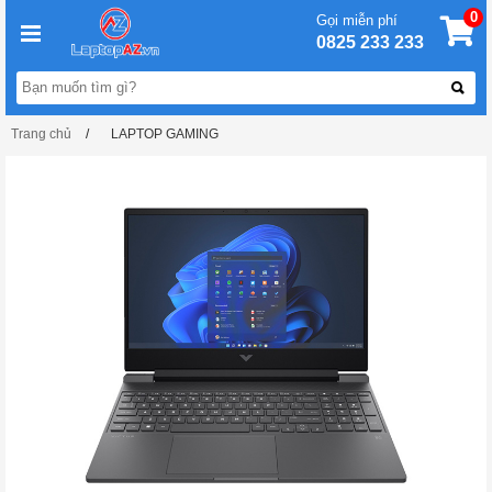
0
Gọi miễn phí
0825 233 233
Trang chủ
LAPTOP GAMING