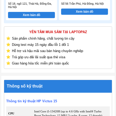
Số 18, ngõ 121, Thái Hà, Đống Đa,
Số 56 Trần Phú, Hà Đông, Hà Nội
Hà Nội
Xem bản đồ
Xem bản đồ
YÊN TÂM MUA SẮM TẠI LAPTOPAZ
Sản phẩm chính hãng, chất lượng tin cậy
Dùng test máy 15 ngày đầu lỗi 1 đổi 1
Hỗ trợ và hậu mãi sau bán hàng chuyên nghiệp
Trả góp ưu đãi lãi suất qua thẻ visa
Giao hàng hỏa tốc miễn phí toàn quốc
Thông số kỹ thuật
Thông tin kỹ thuật HP Victus 15
Intel Core i5-13420H (up to 4.6 GHz with Intel® Turbo
CPU
Boost Technology, 12 MB L3 cache, 8 cores, 12 threads)