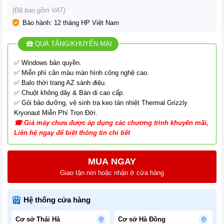
(Đã bao gồm VAT)
Bảo hành: 12 tháng HP Việt Nam
QUÀ TẶNG/KHUYẾN MẠI
✅ Windows bản quyền.
✅ Miễn phí cân màu màn hình công nghệ cao.
✅ Balo thời trang AZ sành điệu.
✅ Chuột không dây & Bàn di cao cấp.
✅ Gói bảo dưỡng, vệ sinh tra keo tản nhiệt Thermal Grizzly
Kryonaut Miễn Phí Trọn Đời.
☎
G
iá
máy chưa được áp dụng các chương tr
ình
khuyến mãi,
Liên hệ ngay để biết thông tin chi tiết
MUA NGAY
Giao tận nơi hoặc nhận ở cửa hàng
Hệ thống cửa hàng
Cơ sở Thái Hà
Cơ sở Hà Đông