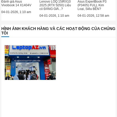
Đánh giá Asus
Lenovo LOQ 15IRX10
Asus ExpertBook P3
Vivobook 14 X1404V
2025 (RTX 5050) Liệu
(P3405) FULL Kim
có ĐÁNG GIÁ...?
Loại, Siêu BỀN?
04-01-2026, 1:10 am
04-01-2026, 1:10 am
04-01-2026, 12:58 am
HÌNH ẢNH KHÁCH HÀNG VÀ CÁC HOẠT ĐỘNG CỦA CHÚNG
TÔI