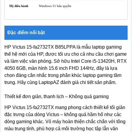
Hệ điều hành
Windows 11 bản quyền
Đặc điểm nổi bật
HP Victus 15-fa2732TX B85LPPA là mẫu laptop gaming
thế hệ mới của HP, được tối ưu cho cả nhu cầu chơi game
và làm việc văn phòng. Sở hữu Intel Core i5-13420H, RTX
4050 6GB, màn hình 15.6 inch FHD 144Hz, đây là lựa
chọn đáng cân nhắc trong phân khúc laptop gaming tầm
trung. Hãy cùng LaptopAZ đánh giá chi tiết sản phẩm.
Thiết kế đơn giản, thanh lịch – Không quá gaming
HP Victus 15-fa2732TX mang phong cách thiết kế tối giản
đặc trưng của dòng Victus – không quá hầm hố như các
dòng gaming khác. Vỏ máy hoàn thiện chắc chắn với tông
màu trung tính, phù hợp cả môi trường học tập lẫn văn