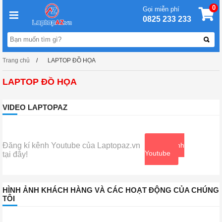
0
Gọi miễn phí
0825 233 233
Trang chủ
LAPTOP ĐỒ HỌA
LAPTOP ĐỒ HỌA
VIDEO LAPTOPAZ
Đăng kí kênh Youtube của Laptopaz.vn
Xem kênh
Youtube
tại đây!
HÌNH ẢNH KHÁCH HÀNG VÀ CÁC HOẠT ĐỘNG CỦA CHÚNG
TÔI