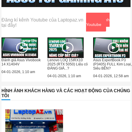
Đăng kí kênh Youtube của Laptopaz.vn
Xem kênh
Youtube
tại đây!
Đánh giá Asus Vivobook
Lenovo LOQ 15IRX10
Asus ExpertBook P3
14 X1404V
2025 (RTX 5050) Liệu có
(P3405) FULL Kim Loại,
ĐÁNG GIÁ...?
Siêu BỀN?
04-01-2026, 1:10 am
04-01-2026, 1:10 am
04-01-2026, 12:58 am
HÌNH ẢNH KHÁCH HÀNG VÀ CÁC HOẠT ĐỘNG CỦA CHÚNG
TÔI