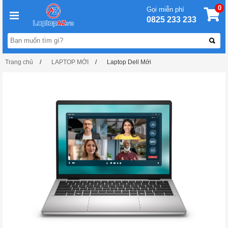
0
Gọi miễn phí
0825 233 233
Trang chủ
LAPTOP MỚI
Laptop Dell Mới