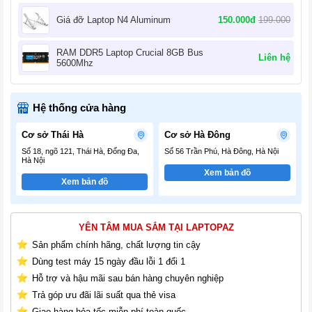
150.000đ
199.000
Giá đỡ Laptop N4 Aluminum
RAM DDR5 Laptop Crucial 8GB Bus
Liên hệ
5600Mhz
Hệ thống cửa hàng
Cơ sở Thái Hà
Cơ sở Hà Đông
Số 18, ngõ 121, Thái Hà, Đống Đa,
Số 56 Trần Phú, Hà Đông, Hà Nội
Hà Nội
Xem bản đồ
Xem bản đồ
YÊN TÂM MUA SẮM TẠI LAPTOPAZ
Sản phẩm chính hãng, chất lượng tin cậy
Dùng test máy 15 ngày đầu lỗi 1 đổi 1
Hỗ trợ và hậu mãi sau bán hàng chuyên nghiệp
Trả góp ưu đãi lãi suất qua thẻ visa
Giao hàng hỏa tốc miễn phí toàn quốc