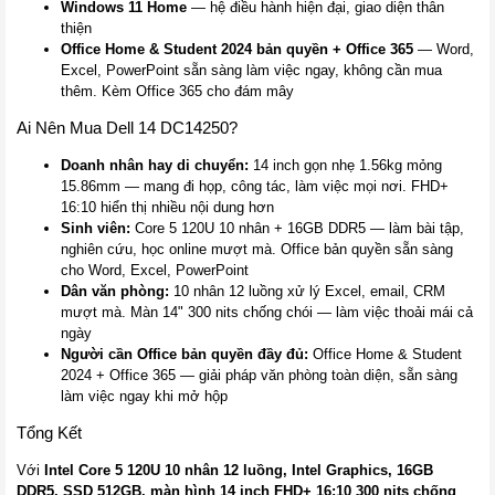
Windows 11 Home
— hệ điều hành hiện đại, giao diện thân
thiện
Office Home & Student 2024 bản quyền + Office 365
— Word,
Excel, PowerPoint sẵn sàng làm việc ngay, không cần mua
thêm. Kèm Office 365 cho đám mây
Ai Nên Mua Dell 14 DC14250?
Doanh nhân hay di chuyển:
14 inch gọn nhẹ 1.56kg mỏng
15.86mm — mang đi họp, công tác, làm việc mọi nơi. FHD+
16:10 hiển thị nhiều nội dung hơn
Sinh viên:
Core 5 120U 10 nhân + 16GB DDR5 — làm bài tập,
nghiên cứu, học online mượt mà. Office bản quyền sẵn sàng
cho Word, Excel, PowerPoint
Dân văn phòng:
10 nhân 12 luồng xử lý Excel, email, CRM
mượt mà. Màn 14" 300 nits chống chói — làm việc thoải mái cả
ngày
Người cần Office bản quyền đầy đủ:
Office Home & Student
2024 + Office 365 — giải pháp văn phòng toàn diện, sẵn sàng
làm việc ngay khi mở hộp
Tổng Kết
Với
Intel Core 5 120U 10 nhân 12 luồng, Intel Graphics, 16GB
DDR5, SSD 512GB, màn hình 14 inch FHD+ 16:10 300 nits chống