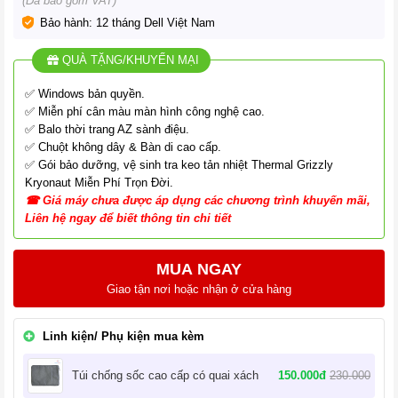
(Đã bao gồm VAT)
Bảo hành: 12 tháng Dell Việt Nam
QUÀ TẶNG/KHUYẾN MẠI
✅ Windows bản quyền.
✅ Miễn phí cân màu màn hình công nghệ cao.
✅ Balo thời trang AZ sành điệu.
✅ Chuột không dây & Bàn di cao cấp.
✅ Gói bảo dưỡng, vệ sinh tra keo tản nhiệt Thermal Grizzly
Kryonaut Miễn Phí Trọn Đời.
☎
G
iá
máy chưa được áp dụng các chương tr
ình
khuyến mãi,
Liên hệ ngay để biết thông tin chi tiết
MUA NGAY
Giao tận nơi hoặc nhận ở cửa hàng
Linh kiện/ Phụ kiện mua kèm
150.000đ
230.000
Túi chống sốc cao cấp có quai xách