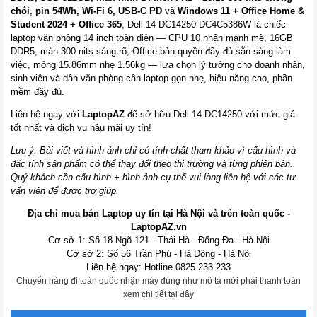
chói
,
pin 54Wh, Wi-Fi 6, USB-C PD
và
Windows 11 + Office Home &
Student 2024 + Office 365
, Dell 14 DC14250 DC4C5386W là chiếc
laptop văn phòng 14 inch toàn diện — CPU 10 nhân mạnh mẽ, 16GB
DDR5, màn 300 nits sáng rõ, Office bản quyền đầy đủ sẵn sàng làm
việc, mỏng 15.86mm nhẹ 1.56kg — lựa chọn lý tưởng cho doanh nhân,
sinh viên và dân văn phòng cần laptop gọn nhẹ, hiệu năng cao, phần
mềm đầy đủ.
Liên hệ ngay với
LaptopAZ
để sở hữu Dell 14 DC14250 với mức giá
tốt nhất và dịch vụ hậu mãi uy tín!
Lưu ý: Bài viết và hình ảnh chỉ có tính chất tham khảo vì cấu hình và
đặc tính sản phẩm có thể thay đổi theo thị trường và từng phiên bản.
Quý khách cần cấu hình + hình ảnh cụ thể vui lòng liên hệ với các tư
vấn viên để được trợ giúp.
Địa chỉ mua bán Laptop uy tín tại Hà Nội và trên toàn quốc -
LaptopAZ.vn
Cơ sở 1: Số 18 Ngõ 121 - Thái Hà - Đống Đa - Hà Nội
Cơ sở 2: Số 56 Trần Phú - Hà Đông - Hà Nội
Liên hệ ngay: Hotline 0825.233.233
Chuyển hàng đi toàn quốc nhận máy đúng như mô tả mới phải thanh toán
xem chi tiết tại đây