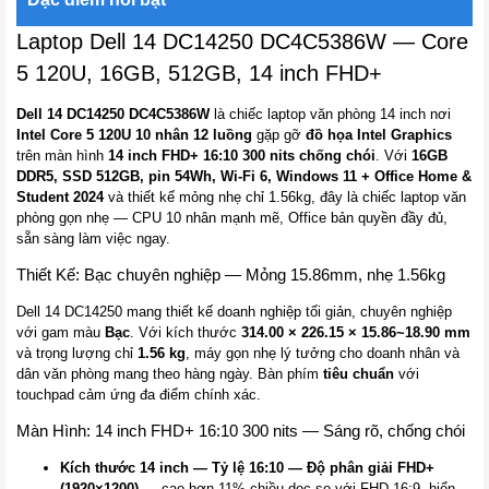
Laptop Dell 14 DC14250 DC4C5386W — Core
5 120U, 16GB, 512GB, 14 inch FHD+
Dell 14 DC14250 DC4C5386W
là chiếc laptop văn phòng 14 inch nơi
Intel Core 5 120U 10 nhân 12 luồng
gặp gỡ
đồ họa Intel Graphics
trên màn hình
14 inch FHD+ 16:10 300 nits chống chói
. Với
16GB
DDR5, SSD 512GB, pin 54Wh, Wi-Fi 6, Windows 11 + Office Home &
Student 2024
và thiết kế mỏng nhẹ chỉ 1.56kg, đây là chiếc laptop văn
phòng gọn nhẹ — CPU 10 nhân mạnh mẽ, Office bản quyền đầy đủ,
sẵn sàng làm việc ngay.
Thiết Kế: Bạc chuyên nghiệp — Mỏng 15.86mm, nhẹ 1.56kg
Dell 14 DC14250 mang thiết kế doanh nghiệp tối giản, chuyên nghiệp
với gam màu
Bạc
. Với kích thước
314.00 × 226.15 × 15.86~18.90 mm
và trọng lượng chỉ
1.56 kg
, máy gọn nhẹ lý tưởng cho doanh nhân và
dân văn phòng mang theo hàng ngày. Bàn phím
tiêu chuẩn
với
touchpad cảm ứng đa điểm chính xác.
Màn Hình: 14 inch FHD+ 16:10 300 nits — Sáng rõ, chống chói
Kích thước 14 inch — Tỷ lệ 16:10 — Độ phân giải FHD+
(1920×1200)
— cao hơn 11% chiều dọc so với FHD 16:9, hiển