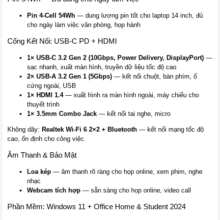
Pin 4-Cell 54Wh
— dung lượng pin tốt cho laptop 14 inch, đủ
cho ngày làm việc văn phòng, họp hành
Cổng Kết Nối: USB-C PD + HDMI
1× USB-C 3.2 Gen 2 (10Gbps, Power Delivery, DisplayPort)
—
sạc nhanh, xuất màn hình, truyền dữ liệu tốc độ cao
2× USB-A 3.2 Gen 1 (5Gbps)
— kết nối chuột, bàn phím, ổ
cứng ngoài, USB
1× HDMI 1.4
— xuất hình ra màn hình ngoài, máy chiếu cho
thuyết trình
1× 3.5mm Combo Jack
— kết nối tai nghe, micro
Không dây:
Realtek Wi-Fi 6 2×2 + Bluetooth
— kết nối mạng tốc độ
cao, ổn định cho công việc.
Âm Thanh & Bảo Mật
Loa kép
— âm thanh rõ ràng cho họp online, xem phim, nghe
nhạc
Webcam tích hợp
— sẵn sàng cho họp online, video call
Phần Mềm: Windows 11 + Office Home & Student 2024