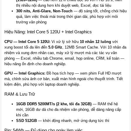
thị nhiều nội dung hơn khi duyệt web, Excel, đọc tài liệu
300 nits, Anti-Glare, Non-Touch
— độ sáng tốt, chống chói hiệu
quả, làm việc thoải mái trong thời gian dài, phù hợp với môi
trường văn phòng
Hiệu Năng: Intel Core 5 120U + Intel Graphics
CPU — Intel Core 5 120U:
Vi xử lý sở hữu
10 nhân 12 luồng
với
xung boost tối đa lên đến
5.0 GHz
, 12MB Smart Cache. Với 10 nhân đa
nhiệm và xung đơn nhân cao, máy xử lý mượt mà các tác vụ văn
phòng — Excel, nhiều tab Chrome, email, họp online, CRM, kế toán —
hiệu năng ổn định cho doanh nghiệp.
GPU — Intel Graphics:
Đồ họa tích hợp — xem phim Full HD mượt
mà, chỉnh sửa ảnh cơ bản, xuất màn hình ngoài cho thuyết trình. Tiết
kiệm điện, phù hợp với laptop doanh nghiệp.
RAM & Lưu Trữ
16GB DDR5 5200MT/s (2 khe, tối đa 32GB)
— RAM thế hệ
mới, 16GB dư dả cho đa nhiệm văn phòng, dễ dàng nâng cấp
khi cần
SSD 512GB
— khởi động nhanh, mở ứng dụng tức thì
Pin: 54Wh — Đủ dùng cho ngày làm việc