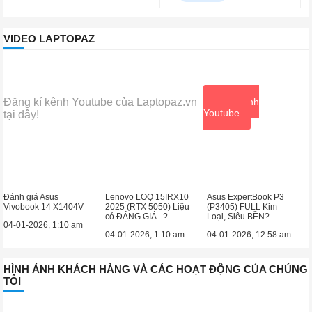
VIDEO LAPTOPAZ
Đăng kí kênh Youtube của Laptopaz.vn
Xem kênh
Youtube
tại đây!
Đánh giá Asus
Lenovo LOQ 15IRX10
Asus ExpertBook P3
Vivobook 14 X1404V
2025 (RTX 5050) Liệu
(P3405) FULL Kim
có ĐÁNG GIÁ...?
Loại, Siêu BỀN?
04-01-2026, 1:10 am
04-01-2026, 1:10 am
04-01-2026, 12:58 am
HÌNH ẢNH KHÁCH HÀNG VÀ CÁC HOẠT ĐỘNG CỦA CHÚNG
TÔI