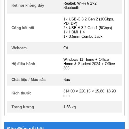
Realtek Wi-Fi 6 2×2
Kết nối không dây
Bluetooth
1× USB-C 3.2 Gen 2 (10Gbps,
PD, DP)
Cổng kết nối
2× USB-A 3.2 Gen 1 (5Gbps)
1× HDMI 1.4
1× 3.5mm Combo Jack
Webcam
Có
Windows 11 Home + Office
Hệ điều hành
Home & Student 2024 + Office
365
Chất liệu / Màu sắc
Bạc
314.00 × 226.15 × 15.86~18.90
Kích thước
mm
Trọng lượng
1.56 kg
Đặc điểm nổi bật