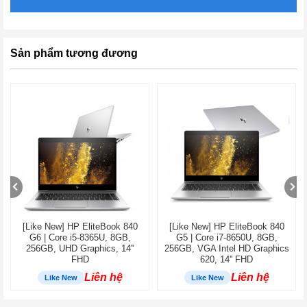
Sản phẩm tương đương
[Like New] HP EliteBook 840
[Like New] HP EliteBook 840
G6 | Core i5-8365U, 8GB,
G5 | Core i7-8650U, 8GB,
256GB, UHD Graphics, 14''
256GB, VGA Intel HD Graphics
FHD
620, 14'' FHD
Liên hệ
Liên hệ
Like New
Like New