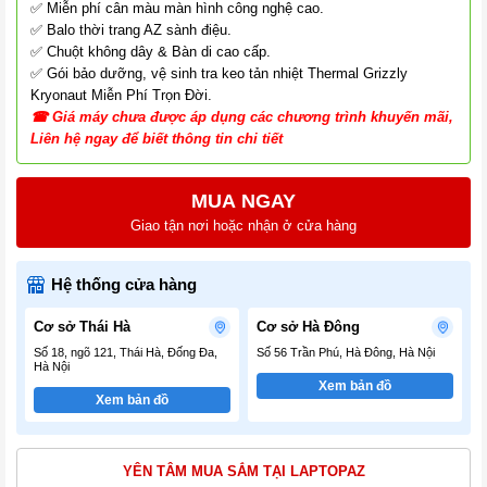
✅ Miễn phí cân màu màn hình công nghệ cao.
✅ Balo thời trang AZ sành điệu.
✅ Chuột không dây & Bàn di cao cấp.
✅ Gói bảo dưỡng, vệ sinh tra keo tản nhiệt Thermal Grizzly
Kryonaut Miễn Phí Trọn Đời.
☎
G
iá
máy chưa được áp dụng các chương tr
ình
khuyến mãi,
Liên hệ ngay để biết thông tin chi tiết
MUA NGAY
Giao tận nơi hoặc nhận ở cửa hàng
Hệ thống cửa hàng
Cơ sở Thái Hà
Cơ sở Hà Đông
Số 18, ngõ 121, Thái Hà, Đống Đa,
Số 56 Trần Phú, Hà Đông, Hà Nội
Hà Nội
Xem bản đồ
Xem bản đồ
YÊN TÂM MUA SẮM TẠI LAPTOPAZ