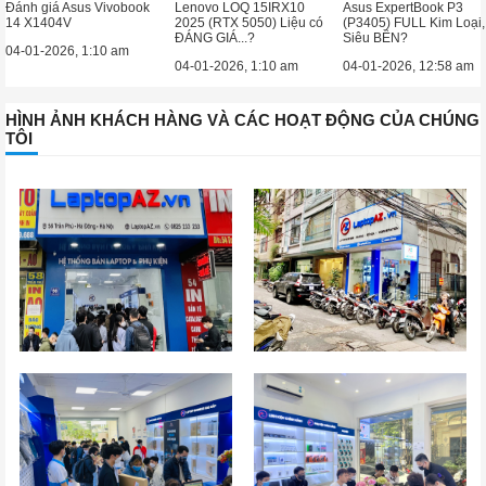
Đánh giá Asus Vivobook
Lenovo LOQ 15IRX10
Asus ExpertBook P3
14 X1404V
2025 (RTX 5050) Liệu có
(P3405) FULL Kim Loại,
ĐÁNG GIÁ...?
Siêu BỀN?
04-01-2026, 1:10 am
04-01-2026, 1:10 am
04-01-2026, 12:58 am
HÌNH ẢNH KHÁCH HÀNG VÀ CÁC HOẠT ĐỘNG CỦA CHÚNG
TÔI