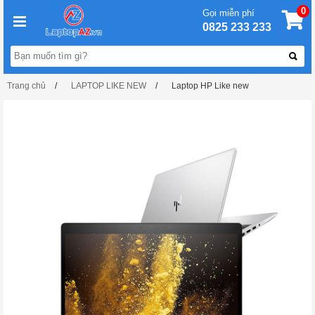
0
Gọi miễn phí
0825 233 233
Trang chủ
LAPTOP LIKE NEW
Laptop HP Like new