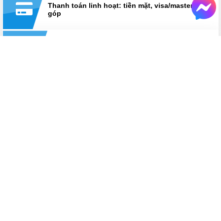
Thanh toán linh hoạt: tiền mặt, visa/master, trả
góp
Hỗ trợ suốt thời gian sử dụng
Hotline:
0825 233 233
HỆ THỐNG CỬA HÀNG LAPTOPAZ
LaptopAZ cơ sở Thái Hà
Số 18, ngõ 121, Thái Hà, Đống Đa, Hà Nội
Hotline
0825 233 233
Bán hàng: Từ 8h30 - 21h30
Kỹ thuật: Từ 8h30 - 12h & 13h30 - 17h30
Xem chỉ đường
HỆ THỐNG CỬA HÀNG LAPTOPAZ
LaptopAZ cơ sở Hà Đông
Số 56 Trần Phú, Hà Đông, Hà Nội
Hotline
0825 233 233
Bán hàng: Từ 8h30 - 21h30
Kỹ thuật: Từ 8h30 - 12h & 13h30 - 17h30
Xem chỉ đường