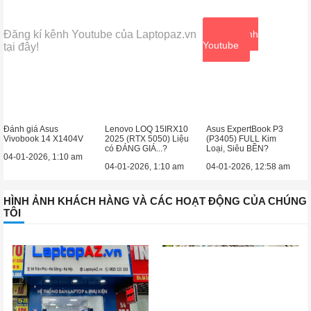
Đăng kí kênh Youtube của Laptopaz.vn
Xem kênh
Youtube
tại đây!
Đánh giá Asus
Lenovo LOQ 15IRX10
Asus ExpertBook P3
Vivobook 14 X1404V
2025 (RTX 5050) Liệu
(P3405) FULL Kim
có ĐÁNG GIÁ...?
Loại, Siêu BỀN?
04-01-2026, 1:10 am
04-01-2026, 1:10 am
04-01-2026, 12:58 am
HÌNH ẢNH KHÁCH HÀNG VÀ CÁC HOẠT ĐỘNG CỦA CHÚNG
TÔI