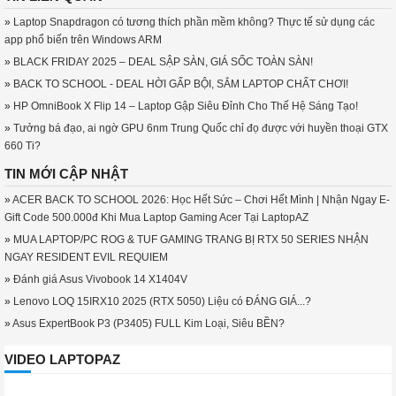
»
Laptop Snapdragon có tương thích phần mềm không? Thực tế sử dụng các
app phổ biến trên Windows ARM
»
BLACK FRIDAY 2025 – DEAL SẬP SÀN, GIÁ SỐC TOÀN SÀN!
»
BACK TO SCHOOL - DEAL HỜI GẤP BỘI, SẮM LAPTOP CHẤT CHƠI!
»
HP OmniBook X Flip 14 – Laptop Gập Siêu Đỉnh Cho Thế Hệ Sáng Tạo!
»
Tưởng bá đạo, ai ngờ GPU 6nm Trung Quốc chỉ đọ được với huyền thoại GTX
660 Ti?
TIN MỚI CẬP NHẬT
»
ACER BACK TO SCHOOL 2026: Học Hết Sức – Chơi Hết Mình | Nhận Ngay E-
Gift Code 500.000đ Khi Mua Laptop Gaming Acer Tại LaptopAZ
»
MUA LAPTOP/PC ROG & TUF GAMING TRANG BỊ RTX 50 SERIES NHẬN
NGAY RESIDENT EVIL REQUIEM
»
Đánh giá Asus Vivobook 14 X1404V
»
Lenovo LOQ 15IRX10 2025 (RTX 5050) Liệu có ĐÁNG GIÁ...?
»
Asus ExpertBook P3 (P3405) FULL Kim Loại, Siêu BỀN?
VIDEO LAPTOPAZ