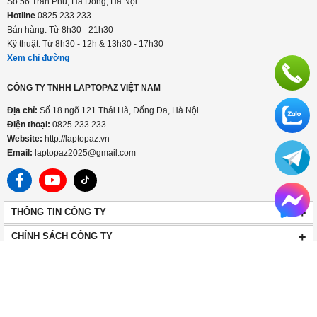
Số 56 Trần Phú, Hà Đông, Hà Nội
Hotline
0825 233 233
Bán hàng: Từ 8h30 - 21h30
Kỹ thuật: Từ 8h30 - 12h & 13h30 - 17h30
Xem chỉ đường
CÔNG TY TNHH LAPTOPAZ VIỆT NAM
Địa chỉ:
Số 18 ngõ 121 Thái Hà, Đống Đa, Hà Nội
Điện thoại:
0825 233 233
Website:
http://laptopaz.vn
Email:
laptopaz2025@gmail.com
+
THÔNG TIN CÔNG TY
+
CHÍNH SÁCH CÔNG TY
HOTLINE
0825 233 233
Công ty TNHH LaptopAZ Việt Nam. MST 0110985776 cấp ngày 11/03/2025