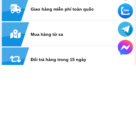
Giao hàng miễn phí toàn quốc
Mua hàng từ xa
Đổi trả hàng trong 15 ngày
Thanh toán linh hoạt: tiền mặt, visa/master, trả
góp
Hỗ trợ suốt thời gian sử dụng
Hotline:
0825 233 233
HỆ THỐNG CỬA HÀNG LAPTOPAZ
LaptopAZ cơ sở Thái Hà