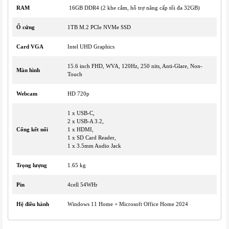
RAM
16GB DDR4 (2 khe cắm, hỗ trợ nâng cấp tối đa 32GB)
Ổ cứng
1TB M.2 PCIe NVMe SSD
Card VGA
Intel UHD Graphics
15.6 inch FHD, WVA, 120Hz, 250 nits, Anti-Glare, Non-
Màn hình
Touch
Webcam
HD 720p
1 x USB-C,
2 x USB-A 3.2,
Cổng kết nối
1 x HDMI,
1 x SD Card Reader,
1 x 3.5mm Audio Jack
Trọng lượng
1.65 kg
Pin
4cell 54WHr
Hệ điều hành
Windows 11 Home + Microsoft Office Home 2024