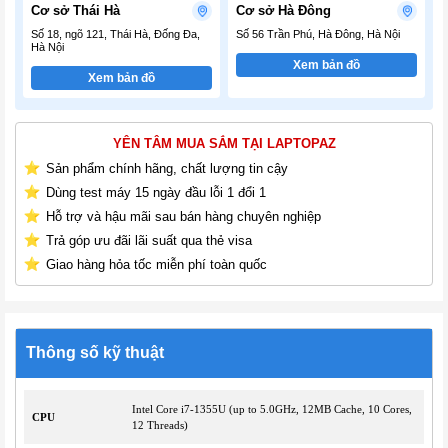
Cơ sở Thái Hà
Cơ sở Hà Đông
Số 18, ngõ 121, Thái Hà, Đống Đa,
Số 56 Trần Phú, Hà Đông, Hà Nội
Hà Nội
Xem bản đồ
Xem bản đồ
YÊN TÂM MUA SẮM TẠI LAPTOPAZ
Sản phẩm chính hãng, chất lượng tin cậy
Dùng test máy 15 ngày đầu lỗi 1 đổi 1
Hỗ trợ và hậu mãi sau bán hàng chuyên nghiệp
Trả góp ưu đãi lãi suất qua thẻ visa
Giao hàng hỏa tốc miễn phí toàn quốc
Thông số kỹ thuật
Intel Core i7-1355U (up to 5.0GHz, 12MB Cache, 10 Cores,
CPU
12 Threads)