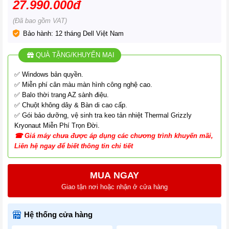
27.990.000đ
(Đã bao gồm VAT)
Bảo hành: 12 tháng Dell Việt Nam
QUÀ TẶNG/KHUYẾN MẠI
✅ Windows bản quyền.
✅ Miễn phí cân màu màn hình công nghệ cao.
✅ Balo thời trang AZ sành điệu.
✅ Chuột không dây & Bàn di cao cấp.
✅ Gói bảo dưỡng, vệ sinh tra keo tản nhiệt Thermal Grizzly
Kryonaut Miễn Phí Trọn Đời.
☎
G
iá
máy chưa được áp dụng các chương tr
ình
khuyến mãi,
Liên hệ ngay để biết thông tin chi tiết
MUA NGAY
Giao tận nơi hoặc nhận ở cửa hàng
Hệ thống cửa hàng