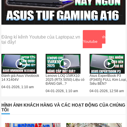
Đăng kí kênh Youtube của Laptopaz.vn
Xem kênh
Youtube
tại đây!
Đánh giá Asus Vivobook
Lenovo LOQ 15IRX10
Asus ExpertBook P3
14 X1404V
2025 (RTX 5050) Liệu có
(P3405) FULL Kim Loại,
ĐÁNG GIÁ...?
Siêu BỀN?
04-01-2026, 1:10 am
04-01-2026, 1:10 am
04-01-2026, 12:58 am
HÌNH ẢNH KHÁCH HÀNG VÀ CÁC HOẠT ĐỘNG CỦA CHÚNG
TÔI