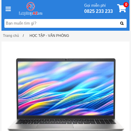
0
Gọi miễn phí
0825 233 233
Trang chủ
HỌC TẬP - VĂN PHÒNG