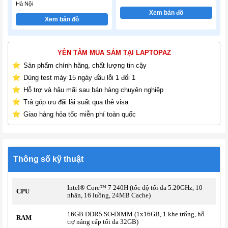
Hà Nội
Xem bản đồ
Xem bản đồ
YÊN TÂM MUA SẮM TẠI LAPTOPAZ
Sản phẩm chính hãng, chất lượng tin cậy
Dùng test máy 15 ngày đầu lỗi 1 đổi 1
Hỗ trợ và hậu mãi sau bán hàng chuyên nghiệp
Trả góp ưu đãi lãi suất qua thẻ visa
Giao hàng hỏa tốc miễn phí toàn quốc
Thông số kỹ thuật
Intel® Core™ 7 240H (tốc độ tối đa 5.20GHz, 10
CPU
nhân, 16 luồng, 24MB Cache)
16GB DDR5 SO-DIMM (1x16GB, 1 khe trống, hỗ
RAM
trợ nâng cấp tối đa 32GB)