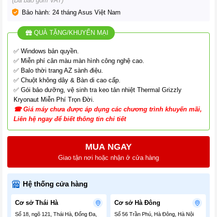
(Đã bao gồm VAT)
Bảo hành: 24 tháng Asus Việt Nam
QUÀ TẶNG/KHUYẾN MẠI
✅ Windows bản quyền.
✅ Miễn phí cân màu màn hình công nghệ cao.
✅ Balo thời trang AZ sành điệu.
✅ Chuột không dây & Bàn di cao cấp.
✅ Gói bảo dưỡng, vệ sinh tra keo tản nhiệt Thermal Grizzly
Kryonaut Miễn Phí Trọn Đời.
☎
G
iá
máy chưa được áp dụng các chương tr
ình
khuyến mãi,
Liên hệ ngay để biết thông tin chi tiết
MUA NGAY
Giao tận nơi hoặc nhận ở cửa hàng
Hệ thống cửa hàng
Cơ sở Thái Hà
Cơ sở Hà Đông
Số 18, ngõ 121, Thái Hà, Đống Đa,
Số 56 Trần Phú, Hà Đông, Hà Nội