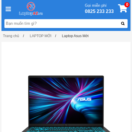
0
Gọi miễn phí
0825 233 233
Trang chủ
LAPTOP MỚI
Laptop Asus Mới