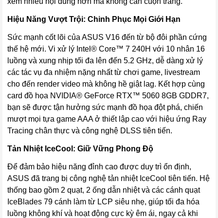
xem nhiều nội dung hơn mà không cần cuộn trang.
Hiệu Năng Vượt Trội: Chinh Phục Mọi Giới Hạn
Sức mạnh cốt lõi của ASUS V16 đến từ bộ đôi phần cứng
thế hệ mới. Vi xử lý Intel® Core™ 7 240H với 10 nhân 16
luồng và xung nhịp tối đa lên đến 5.2 GHz, dễ dàng xử lý
các tác vụ đa nhiệm nặng nhất từ chơi game, livestream
cho đến render video mà không hề giật lag. Kết hợp cùng
card đồ họa NVIDIA® GeForce RTX™ 5060 8GB GDDR7,
bạn sẽ được tận hưởng sức mạnh đồ họa đột phá, chiến
mượt mọi tựa game AAA ở thiết lập cao với hiệu ứng Ray
Tracing chân thực và công nghệ DLSS tiên tiến.
Tản Nhiệt IceCool: Giữ Vững Phong Độ
Để đảm bảo hiệu năng đỉnh cao được duy trì ổn định,
ASUS đã trang bị công nghệ tản nhiệt IceCool tiên tiến. Hệ
thống bao gồm 2 quạt, 2 ống dẫn nhiệt và các cánh quạt
IceBlades 79 cánh làm từ LCP siêu nhẹ, giúp tối đa hóa
luồng không khí và hoạt động cực kỳ êm ái, ngay cả khi