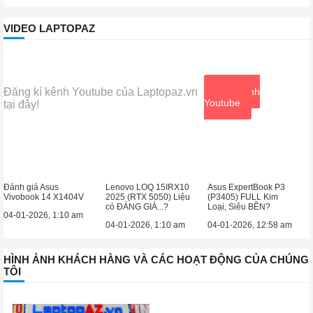
VIDEO LAPTOPAZ
Đăng kí kênh Youtube của Laptopaz.vn
Xem kênh
Youtube
tại đây!
Đánh giá Asus
Lenovo LOQ 15IRX10
Asus ExpertBook P3
Vivobook 14 X1404V
2025 (RTX 5050) Liệu
(P3405) FULL Kim
có ĐÁNG GIÁ...?
Loại, Siêu BỀN?
04-01-2026, 1:10 am
04-01-2026, 1:10 am
04-01-2026, 12:58 am
HÌNH ẢNH KHÁCH HÀNG VÀ CÁC HOẠT ĐỘNG CỦA CHÚNG
TÔI