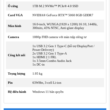
Ổ cứng
1TB M.2 NVMe™ PCIe® 4.0 SSD
Card VGA
NVIDIA® GeForce RTX™ 5060 8GB GDDR7
16.0-inch, WUXGA (1920 x 1200) 16:10, 144Hz,
Màn hình
300nits, 45% NTSC, Anti-glare display
Camera
1080p FHD camera với màn trập riêng tư
1x USB 3.2 Gen 1 Type-C (hỗ trợ DisplayPort /
Power Delivery)
2x USB 3.2 Gen 1 Type-A
Cổng kết nối
1x HDMI 2.1 FRL
1x 3.5mm Combo Audio Jack
1x DC-in
Trọng lượng
1.95 kg
Pin
63WHrs, 3-cell Li-ion
Hệ điều hành
Windows 11 bản quyền