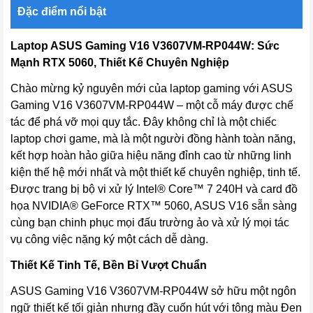
Đặc điểm nổi bật
Laptop ASUS Gaming V16 V3607VM-RP044W: Sức
Mạnh RTX 5060, Thiết Kế Chuyên Nghiệp
Chào mừng kỷ nguyên mới của laptop gaming với ASUS
Gaming V16 V3607VM-RP044W – một cỗ máy được chế
tác để phá vỡ mọi quy tắc. Đây không chỉ là một chiếc
laptop chơi game, mà là một người đồng hành toàn năng,
kết hợp hoàn hảo giữa hiệu năng đỉnh cao từ những linh
kiện thế hệ mới nhất và một thiết kế chuyên nghiệp, tinh tế.
Được trang bị bộ vi xử lý Intel® Core™ 7 240H và card đồ
họa NVIDIA® GeForce RTX™ 5060, ASUS V16 sẵn sàng
cùng bạn chinh phục mọi đấu trường ảo và xử lý mọi tác
vụ công việc nặng ký một cách dễ dàng.
Thiết Kế Tinh Tế, Bền Bỉ Vượt Chuẩn
ASUS Gaming V16 V3607VM-RP044W sở hữu một ngôn
ngữ thiết kế tối giản nhưng đầy cuốn hút với tông màu Đen