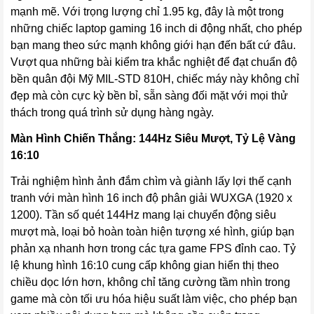
mạnh mẽ. Với trọng lượng chỉ 1.95 kg, đây là một trong
những chiếc laptop gaming 16 inch di động nhất, cho phép
bạn mang theo sức mạnh không giới hạn đến bất cứ đâu.
Vượt qua những bài kiểm tra khắc nghiệt để đạt chuẩn độ
bền quân đội Mỹ MIL-STD 810H, chiếc máy này không chỉ
đẹp mà còn cực kỳ bền bỉ, sẵn sàng đối mặt với mọi thử
thách trong quá trình sử dụng hàng ngày.
Màn Hình Chiến Thắng: 144Hz Siêu Mượt, Tỷ Lệ Vàng
16:10
Trải nghiệm hình ảnh đắm chìm và giành lấy lợi thế cạnh
tranh với màn hình 16 inch độ phân giải WUXGA (1920 x
1200). Tần số quét 144Hz mang lại chuyển động siêu
mượt mà, loại bỏ hoàn toàn hiện tượng xé hình, giúp bạn
phản xạ nhanh hơn trong các tựa game FPS đỉnh cao. Tỷ
lệ khung hình 16:10 cung cấp không gian hiển thị theo
chiều dọc lớn hơn, không chỉ tăng cường tầm nhìn trong
game mà còn tối ưu hóa hiệu suất làm việc, cho phép bạn