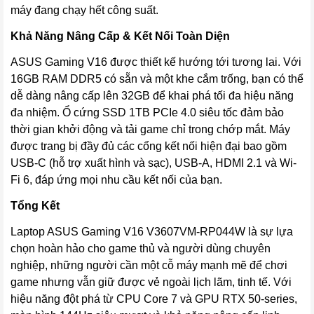
máy đang chạy hết công suất.
Khả Năng Nâng Cấp & Kết Nối Toàn Diện
ASUS Gaming V16 được thiết kế hướng tới tương lai. Với
16GB RAM DDR5 có sẵn và một khe cắm trống, bạn có thể
dễ dàng nâng cấp lên 32GB để khai phá tối đa hiệu năng
đa nhiệm. Ổ cứng SSD 1TB PCIe 4.0 siêu tốc đảm bảo
thời gian khởi động và tải game chỉ trong chớp mắt. Máy
được trang bị đầy đủ các cổng kết nối hiện đại bao gồm
USB-C (hỗ trợ xuất hình và sạc), USB-A, HDMI 2.1 và Wi-
Fi 6, đáp ứng mọi nhu cầu kết nối của bạn.
Tổng Kết
Laptop ASUS Gaming V16 V3607VM-RP044W là sự lựa
chọn hoàn hảo cho game thủ và người dùng chuyên
nghiệp, những người cần một cỗ máy mạnh mẽ để chơi
game nhưng vẫn giữ được vẻ ngoài lịch lãm, tinh tế. Với
hiệu năng đột phá từ CPU Core 7 và GPU RTX 50-series,