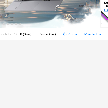
rce RTX™ 3050 (Xóa)
32GB (Xóa)
Ổ Cứng
Màn hình