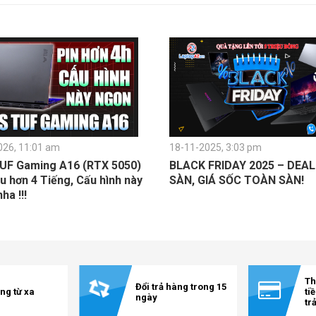
026, 11:01 am
18-11-2025, 3:03 pm
UF Gaming A16 (RTX 5050)
BLACK FRIDAY 2025 – DEA
u hơn 4 Tiếng, Cấu hình này
SÀN, GIÁ SỐC TOÀN SÀN!
a !!!
Th
Đổi trả hàng trong 15
ng từ xa
ti
ngày
tr