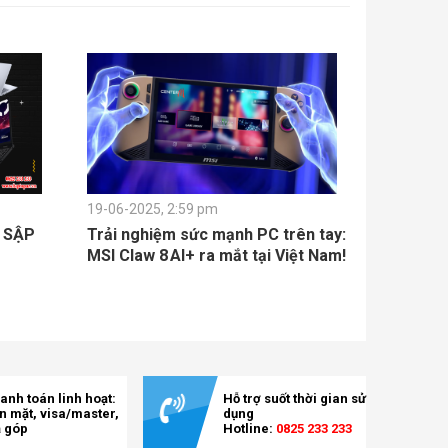
19-06-2025, 2:59 pm
L SẬP
Trải nghiệm sức mạnh PC trên tay:
MSI Claw 8 AI+ ra mắt tại Việt Nam!
anh toán linh hoạt:
Hỗ trợ suốt thời gian sử
ền mặt, visa/master,
dụng
ả góp
Hotline:
0825 233 233