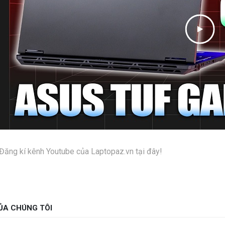
Đăng kí kênh Youtube của Laptopaz.vn tại đây!
ỦA CHÚNG TÔI