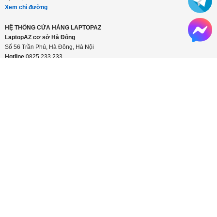
Xem chỉ đường
HỆ THỐNG CỬA HÀNG LAPTOPAZ
LaptopAZ cơ sở Hà Đông
Số 56 Trần Phú, Hà Đông, Hà Nội
Hotline
0825 233 233
Bán hàng: Từ 8h30 - 21h30
Kỹ thuật: Từ 8h30 - 12h & 13h30 - 17h30
Xem chỉ đường
CÔNG TY TNHH LAPTOPAZ VIỆT NAM
Địa chỉ:
Số 18 ngõ 121 Thái Hà, Đống Đa, Hà Nội
Điện thoại:
0825 233 233
Website:
http://laptopaz.vn
Email:
laptopaz2025@gmail.com
+
THÔNG TIN CÔNG TY
+
CHÍNH SÁCH CÔNG TY