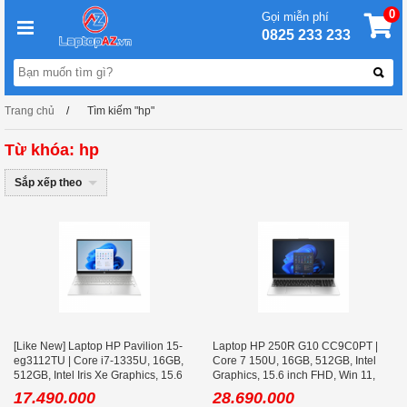
0
Gọi miễn phí
0825 233 233
Trang chủ
Tìm kiếm "hp"
Từ khóa: hp
Sắp xếp theo
[Like New] Laptop HP Pavilion 15-
Laptop HP 250R G10 CC9C0PT |
eg3112TU | Core i7-1335U, 16GB,
Core 7 150U, 16GB, 512GB, Intel
512GB, Intel Iris Xe Graphics, 15.6
Graphics, 15.6 inch FHD, Win 11,
FHD IPS
Bạc
17.490.000
28.690.000