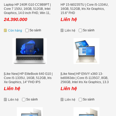
Laptop HP 240R G10 CC9B9PT |
HP 15-fd0235TU | Core i5-1334U,
Core 7 150U, 16GB, 512GB, Intel
16GB, 512GB, Iris Xe Graphics,
Graphics, 14.0 inch FHD, Win 11,
15.6'' FHD
Bạc
24.390.000
Liên hệ
So sánh
So sánh
[Like New] HP EliteBook 640 G10 |
[Like New] HP ENVY x360 13-
Core i5-1335U, 16GB, 512GB, Iris
bd0063dx | Core i5-1135G7, 8GB,
Xe Graphics, 14'' FHD IPS
256GB, Intel Iris Xe Graphics, 13.3
inch FHD IPS Touch Screen
Liên hệ
Liên hệ
So sánh
So sánh