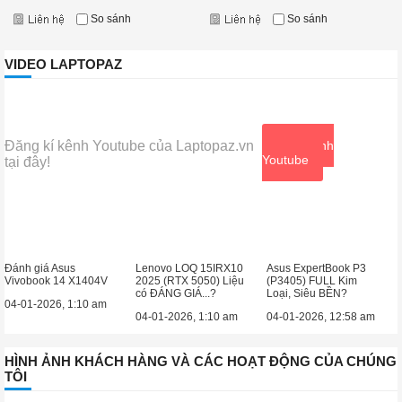
So sánh
So sánh
VIDEO LAPTOPAZ
Đăng kí kênh Youtube của Laptopaz.vn
Xem kênh
Youtube
tại đây!
Đánh giá Asus
Lenovo LOQ 15IRX10
Asus ExpertBook P3
Vivobook 14 X1404V
2025 (RTX 5050) Liệu
(P3405) FULL Kim
có ĐÁNG GIÁ...?
Loại, Siêu BỀN?
04-01-2026, 1:10 am
04-01-2026, 1:10 am
04-01-2026, 12:58 am
HÌNH ẢNH KHÁCH HÀNG VÀ CÁC HOẠT ĐỘNG CỦA CHÚNG
TÔI