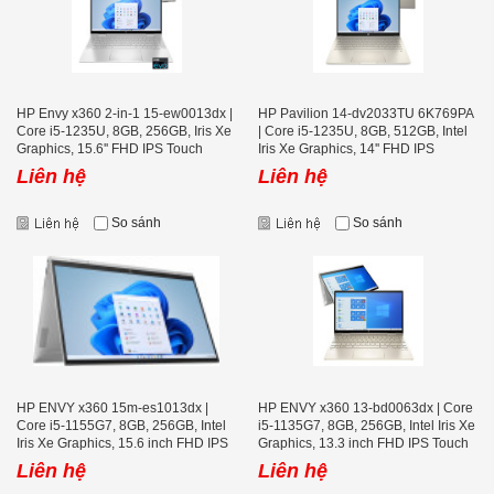
HP Envy x360 2-in-1 15-ew0013dx |
HP Pavilion 14-dv2033TU 6K769PA
Core i5-1235U, 8GB, 256GB, Iris Xe
| Core i5-1235U, 8GB, 512GB, Intel
Graphics, 15.6'' FHD IPS Touch
Iris Xe Graphics, 14'' FHD IPS
Liên hệ
Liên hệ
So sánh
So sánh
HP ENVY x360 15m-es1013dx |
HP ENVY x360 13-bd0063dx | Core
Core i5-1155G7, 8GB, 256GB, Intel
i5-1135G7, 8GB, 256GB, Intel Iris Xe
Iris Xe Graphics, 15.6 inch FHD IPS
Graphics, 13.3 inch FHD IPS Touch
Touch Screen
Screen
Liên hệ
Liên hệ