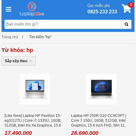
0
Gọi miễn phí
0825 233 233
Trang chủ
Tìm kiếm "hp"
Từ khóa: hp
Sắp xếp theo
[Like New] Laptop HP Pavilion 15-
Laptop HP 250R G10 CC9C0PT |
eg3112TU | Core i7-1335U, 16GB,
Core 7 150U, 16GB, 512GB, Intel
512GB, Intel Iris Xe Graphics, 15.6
Graphics, 15.6 inch FHD, Win 11,
FHD IPS
Bạc
17.490.000
28.690.000