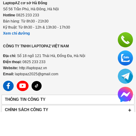
Số 18, ngõ 121, Thái Hà, Đống Đa, Hà Nội
Hotline
0825 233 233
Bán hàng: Từ 8h30 - 21h30
Kỹ thuật: Từ 8h30 - 12h & 13h30 - 17h30
Xem chỉ đường
HỆ THỐNG CỬA HÀNG LAPTOPAZ
LaptopAZ cơ sở Hà Đông
Số 56 Trần Phú, Hà Đông, Hà Nội
Hotline
0825 233 233
Bán hàng: Từ 8h30 - 21h30
Kỹ thuật: Từ 8h30 - 12h & 13h30 - 17h30
Xem chỉ đường
CÔNG TY TNHH LAPTOPAZ VIỆT NAM
Địa chỉ:
Số 18 ngõ 121 Thái Hà, Đống Đa, Hà Nội
Điện thoại:
0825 233 233
Website:
http://laptopaz.vn
Email:
laptopaz2025@gmail.com