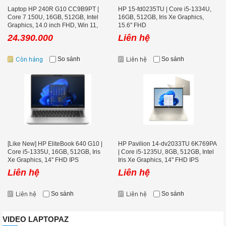
Laptop HP 240R G10 CC9B9PT |
HP 15-fd0235TU | Core i5-1334U,
Core 7 150U, 16GB, 512GB, Intel
16GB, 512GB, Iris Xe Graphics,
Graphics, 14.0 inch FHD, Win 11,
15.6'' FHD
Bạc
24.390.000
Liên hệ
So sánh
So sánh
[Like New] HP EliteBook 640 G10 |
HP Pavilion 14-dv2033TU 6K769PA
Core i5-1335U, 16GB, 512GB, Iris
| Core i5-1235U, 8GB, 512GB, Intel
Xe Graphics, 14'' FHD IPS
Iris Xe Graphics, 14'' FHD IPS
Liên hệ
Liên hệ
So sánh
So sánh
VIDEO LAPTOPAZ