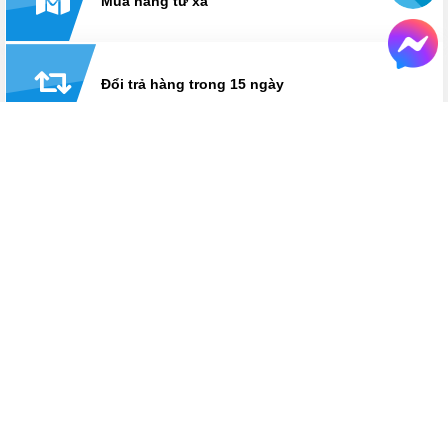
Mua hàng từ xa
Đổi trả hàng trong 15 ngày
Thanh toán linh hoạt: tiền mặt, visa/master, trả
góp
Hỗ trợ suốt thời gian sử dụng
Hotline:
0825 233 233
HỆ THỐNG CỬA HÀNG LAPTOPAZ
LaptopAZ cơ sở Thái Hà
Số 18, ngõ 121, Thái Hà, Đống Đa, Hà Nội
Hotline
0825 233 233
Bán hàng: Từ 8h30 - 21h30
Kỹ thuật: Từ 8h30 - 12h & 13h30 - 17h30
Xem chỉ đường