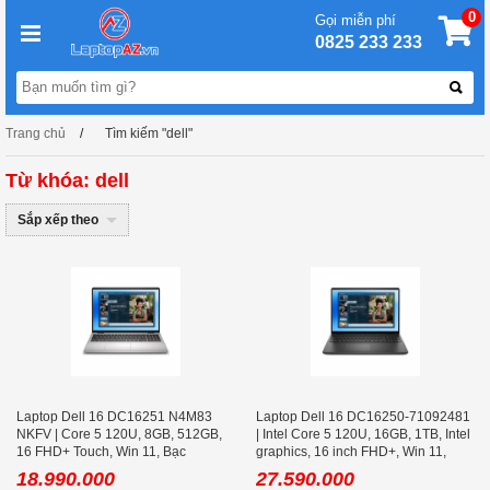
0
Gọi miễn phí
0825 233 233
Trang chủ
Tìm kiếm "dell"
Từ khóa: dell
Sắp xếp theo
Laptop Dell 16 DC16251 N4M83
Laptop Dell 16 DC16250-71092481
NKFV | Core 5 120U, 8GB, 512GB,
| Intel Core 5 120U, 16GB, 1TB, Intel
16 FHD+ Touch, Win 11, Bạc
graphics, 16 inch FHD+, Win 11,
Office, Đen
18.990.000
27.590.000