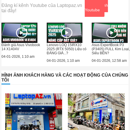
Đăng kí kênh Youtube của Laptopaz.vn
Xem kênh
Youtube
tại đây!
Đánh giá Asus Vivobook
Lenovo LOQ 15IRX10
Asus ExpertBook P3
14 X1404V
2025 (RTX 5050) Liệu có
(P3405) FULL Kim Loại,
ĐÁNG GIÁ...?
Siêu BỀN?
04-01-2026, 1:10 am
04-01-2026, 1:10 am
04-01-2026, 12:58 am
HÌNH ẢNH KHÁCH HÀNG VÀ CÁC HOẠT ĐỘNG CỦA CHÚNG
TÔI