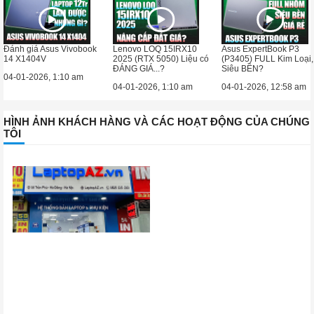
Đánh giá Asus Vivobook
Lenovo LOQ 15IRX10
Asus ExpertBook P3
14 X1404V
2025 (RTX 5050) Liệu có
(P3405) FULL Kim Loại,
ĐÁNG GIÁ...?
Siêu BỀN?
04-01-2026, 1:10 am
04-01-2026, 1:10 am
04-01-2026, 12:58 am
HÌNH ẢNH KHÁCH HÀNG VÀ CÁC HOẠT ĐỘNG CỦA CHÚNG
TÔI