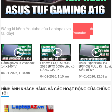
Đăng kí kênh Youtube của Laptopaz.vn
Xem kênh
Youtube
tại đây!
Đánh giá Asus Vivobook
Lenovo LOQ 15IRX10
Asus ExpertBook P3
14 X1404V
2025 (RTX 5050) Liệu có
(P3405) FULL Kim Loại,
ĐÁNG GIÁ...?
Siêu BỀN?
04-01-2026, 1:10 am
04-01-2026, 1:10 am
04-01-2026, 12:58 am
HÌNH ẢNH KHÁCH HÀNG VÀ CÁC HOẠT ĐỘNG CỦA CHÚNG
TÔI