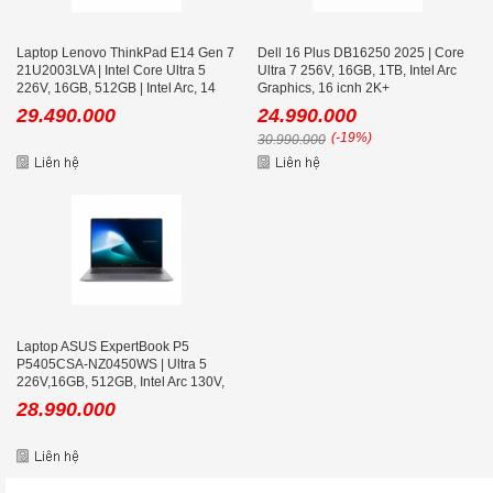
Laptop Lenovo ThinkPad E14 Gen 7
Dell 16 Plus DB16250 2025 | Core
21U2003LVA | Intel Core Ultra 5
Ultra 7 256V, 16GB, 1TB, Intel Arc
226V, 16GB, 512GB | Intel Arc, 14
Graphics, 16 icnh 2K+
inch WUXGA IPS, No OS
29.490.000
24.990.000
(-19%)
30.990.000
Laptop ASUS ExpertBook P5
P5405CSA-NZ0450WS | Ultra 5
226V,16GB, 512GB, Intel Arc 130V,
14 inch WQXGA, Win 11, Office
28.990.000