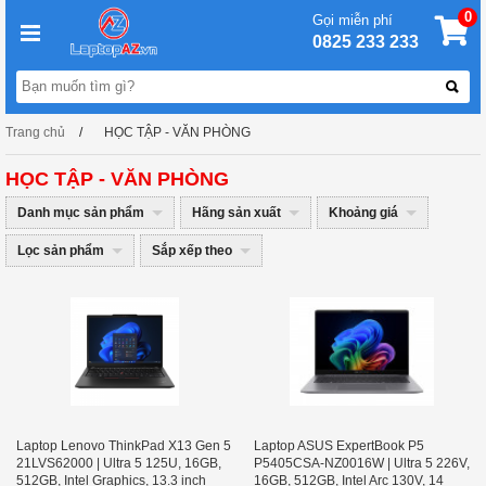
0
Gọi miễn phí
0825 233 233
Trang chủ
HỌC TẬP - VĂN PHÒNG
HỌC TẬP - VĂN PHÒNG
Danh mục sản phẩm
Hãng sản xuất
Khoảng giá
Lọc sản phẩm
Sắp xếp theo
Laptop Lenovo ThinkPad X13 Gen 5
Laptop ASUS ExpertBook P5
21LVS62000 | Ultra 5 125U, 16GB,
P5405CSA-NZ0016W | Ultra 5 226V,
512GB, Intel Graphics, 13.3 inch
16GB, 512GB, Intel Arc 130V, 14