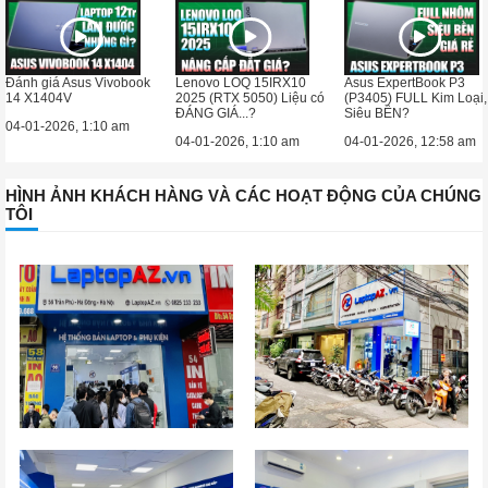
Đánh giá Asus Vivobook
Lenovo LOQ 15IRX10
Asus ExpertBook P3
14 X1404V
2025 (RTX 5050) Liệu có
(P3405) FULL Kim Loại,
ĐÁNG GIÁ...?
Siêu BỀN?
04-01-2026, 1:10 am
04-01-2026, 1:10 am
04-01-2026, 12:58 am
HÌNH ẢNH KHÁCH HÀNG VÀ CÁC HOẠT ĐỘNG CỦA CHÚNG
TÔI