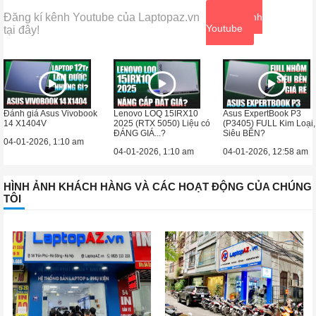
Đăng kí kênh Youtube của Laptopaz.vn
Xem kênh
Youtube
tại đây!
Đánh giá Asus Vivobook
Lenovo LOQ 15IRX10
Asus ExpertBook P3
14 X1404V
2025 (RTX 5050) Liệu có
(P3405) FULL Kim Loại,
ĐÁNG GIÁ...?
Siêu BỀN?
04-01-2026, 1:10 am
04-01-2026, 1:10 am
04-01-2026, 12:58 am
HÌNH ẢNH KHÁCH HÀNG VÀ CÁC HOẠT ĐỘNG CỦA CHÚNG
TÔI