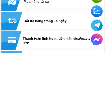
Mua hàng từ xa
Đổi trả hàng trong 15 ngày
Thanh toán linh hoạt: tiền mặt, visa/master, trả
góp
Hỗ trợ suốt thời gian sử dụng
Hotline:
0825 233 233
HỆ THỐNG CỬA HÀNG LAPTOPAZ
LaptopAZ cơ sở Thái Hà
Số 18, ngõ 121, Thái Hà, Đống Đa, Hà Nội
Hotline
0825 233 233
Bán hàng: Từ 8h30 - 21h30
Kỹ thuật: Từ 8h30 - 12h & 13h30 - 17h30
Xem chỉ đường