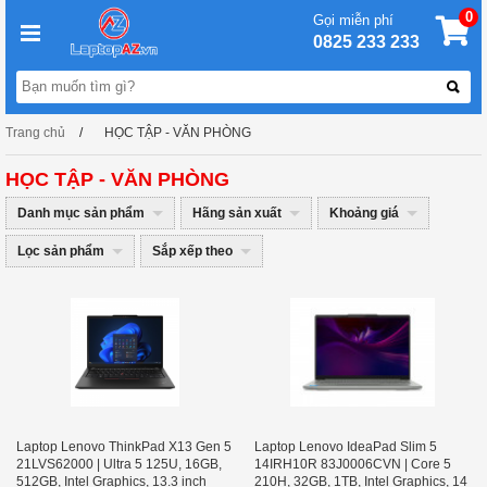
0
Gọi miễn phí
0825 233 233
Trang chủ
HỌC TẬP - VĂN PHÒNG
HỌC TẬP - VĂN PHÒNG
Danh mục sản phẩm
Hãng sản xuất
Khoảng giá
Lọc sản phẩm
Sắp xếp theo
Laptop Lenovo ThinkPad X13 Gen 5
Laptop Lenovo IdeaPad Slim 5
21LVS62000 | Ultra 5 125U, 16GB,
14IRH10R 83J0006CVN | Core 5
512GB, Intel Graphics, 13.3 inch
210H, 32GB, 1TB, Intel Graphics, 14