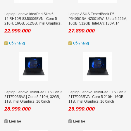
Laptop Lenovo IdeaPad Slim 5
Laptop ASUS ExpertBook P5
14IRH10R 83J0006EVN | Core 5
P5405CSA-NZ0016W | Ultra 5 226V,
210H, 16GB, 512GB, Intel Graphics,
16GB, 512GB, Intel Arc 130V, 14
14 Inch WUXGA OLED
inch WQXGA, Win 11
22.990.000
27.890.000
Laptop Lenovo ThinkPad E16 Gen 3
Laptop Lenovo ThinkPad E16 Gen 3
21TF003SVA | Core 5 210H, 32GB,
21TF003RVA | Core 5 210H, 16GB,
1TB, Intel Graphics, 16.0inch
1TB, Intel Graphics, 16.0inch
WUXGA, NO OS
WUXGA, NO OS
28.990.000
26.990.000