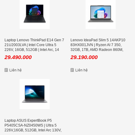
Laptop Lenovo ThinkPad E14 Gen 7
Lenovo IdeaPad Slim 5 14AKP10
21U2003LVA | Intel Core Ultra 5
83HX001JVN | Ryzen AI 7 350,
226V, 16GB, 512GB | Intel Arc, 14
32GB, 1TB, AMD Radeon 860M,
inch WUXGA IPS, No OS
14inch WUXGA OLED
29.490.000
29.190.000
Laptop ASUS ExpertBook P5
P5405CSA-NZ0450WS | Ultra 5
226V,16GB, 512GB, Intel Arc 130V,
14 inch WQXGA, Win 11, Office