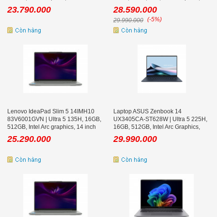
WUXGA, Win 11 Pro
Inch WUXGA OLED
23.790.000
28.590.000
(-5%)
29.990.000
Lenovo IdeaPad Slim 5 14IMH10
Laptop ASUS Zenbook 14
83V6001GVN | Ultra 5 135H, 16GB,
UX3405CA-ST628W | Ultra 5 225H,
512GB, Intel Arc graphics, 14 inch
16GB, 512GB, Intel Arc Graphics,
WUXGA
14.0inch 3K OLED, Win 11
25.290.000
29.990.000